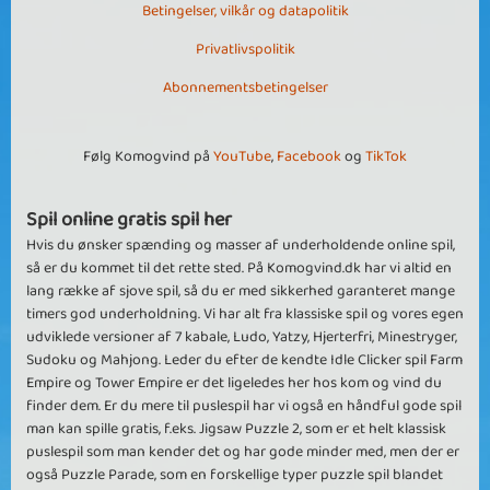
Betingelser, vilkår og datapolitik
Privatlivspolitik
Abonnementsbetingelser
Følg Komogvind på
YouTube
,
Facebook
og
TikTok
Spil online gratis spil her
Hvis du ønsker spænding og masser af underholdende online spil,
så er du kommet til det rette sted. På Komogvind.dk har vi altid en
lang række af sjove spil, så du er med sikkerhed garanteret mange
timers god underholdning. Vi har alt fra klassiske spil og vores egen
udviklede versioner af 7 kabale, Ludo, Yatzy, Hjerterfri, Minestryger,
Sudoku og Mahjong. Leder du efter de kendte Idle Clicker spil Farm
Empire og Tower Empire er det ligeledes her hos kom og vind du
finder dem. Er du mere til puslespil har vi også en håndful gode spil
man kan spille gratis, f.eks. Jigsaw Puzzle 2, som er et helt klassisk
puslespil som man kender det og har gode minder med, men der er
også Puzzle Parade, som en forskellige typer puzzle spil blandet