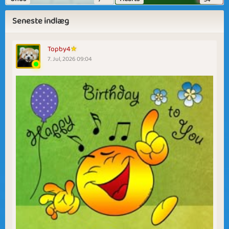
Seneste indlæg
Topby4
7. Jul, 2026 09:04