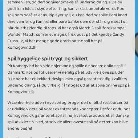
sammen i en, og derfor giver timevis af underholdning. Hvis du
godt kan lide at skyde efter ting, kan vi klart anbefale vores Pool
spil, som også er et multiplayer spil, du kan derfor spille Pool imod
dine venner og familie, eller bare banke dem der står dig næst for,
når du arbejder dig til tops. Vi har også Match 3 spil, foreksempel
Wonder Match, som er et magisk frisk pust på det kendte Candy
Crush. Ja, vi har mange gode gratis online spil her på
Komogovind.dk!
Spil hyggelige spil trygt og sikkert
På Komogvind kan sidde hjemme og spille de bedste online spil i
Danmark. Hos os fokuserer vi nemlig på at udvikle sjove spil, der
ikke bare har et lækkert design, men også garanterer dig kvalitets
underholdning, så du virkelig får noget ud af at spille online spil på
Komogvind.dk.
Vi tænker hele tiden i nye spil og bruger derfor altid ressourcer på
at udvikle videre på vores eksisterende koncepter. Derfor er du hos
Komogvind.dk garanteret spil af høj kvalitet produceret af danske
spiludviklere. Vi ved, at selv de allersjoveste spil på nettet kan blive
endnu bedre!