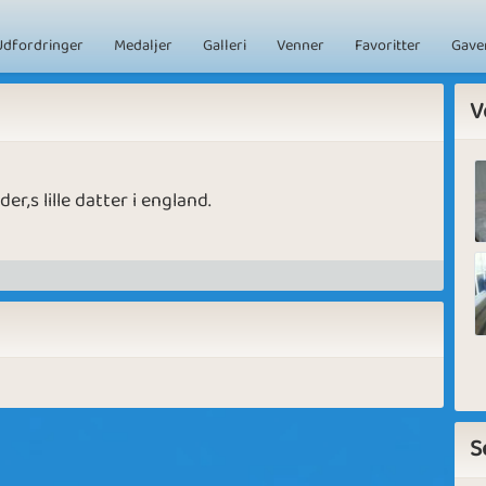
Udfordringer
Medaljer
Galleri
Venner
Favoritter
Gave
V
s lille datter i england.
S