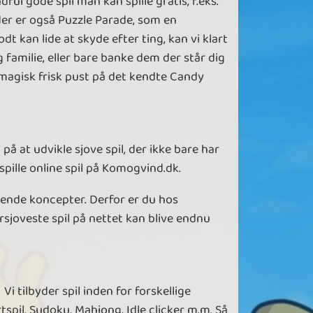
ful gode spil man kan spille gratis, f.eks.
der er også Puzzle Parade, som en
t kan lide at skyde efter ting, kan vi klart
g familie, eller bare banke dem der står dig
t magisk frisk pust på det kendte Candy
å at udvikle sjove spil, der ikke bare har
spille online spil på Komogvind.dk.
erende koncepter. Derfor er du hos
ersjoveste spil på nettet kan blive endnu
Vi tilbyder spil inden for forskellige
rtspil, Sudoku, Mahjong, Idle clicker m.m. Så