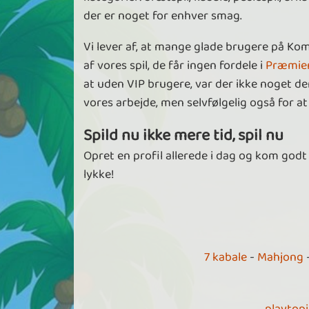
der er noget for enhver smag.
Vi lever af, at mange glade brugere på Ko
af vores spil, de får ingen fordele i
Præmie
at uden VIP brugere, var der ikke noget der
vores arbejde, men selvfølgelig også for 
Spild nu ikke mere tid, spil nu
Opret en profil allerede i dag og kom godt
lykke!
7 kabale
-
Mahjong
playtop