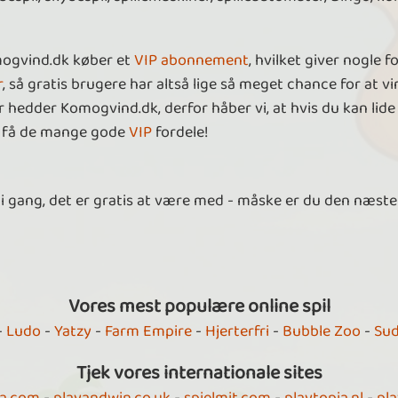
mogvind.dk køber et
VIP abonnement
, hvilket giver nogle 
r
, så gratis brugere har altså lige så meget chance for at vi
 hedder Komogvind.dk, derfor håber vi, at hvis du kan lide a
at få de mange gode
VIP
fordele!
 i gang, det er gratis at være med - måske er du den næste 
Vores mest populære online spil
-
Ludo
-
Yatzy
-
Farm Empire
-
Hjerterfri
-
Bubble Zoo
-
Su
Tjek vores internationale sites
ia.com
-
playandwin.co.uk
-
spielmit.com
-
playtopia.nl
-
pla