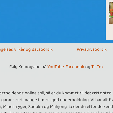
gelser, vilkår og datapolitik
Privatlivspolitik
Følg Komogvind på
YouTube
,
Facebook
og
TikTok
holdende online spil, så er du kommet til det rette sted. 
d garanteret mange timers god underholdning. Vi har alt fra
fri, Minestryger, Sudoku og Mahjong. Leder du efter de ken