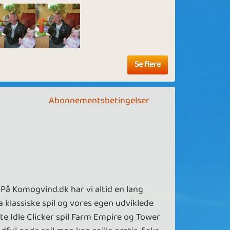
Se flere
Abonnementsbetingelser
På Komogvind.dk har vi altid en lang
 klassiske spil og vores egen udviklede
dte Idle Clicker spil Farm Empire og Tower