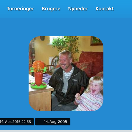
Turneringer
Brugere
Nyheder
Kontakt
14. Apr, 2015 22:53
14. Aug, 2005