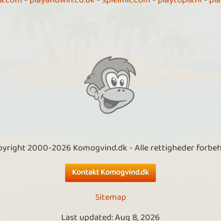
yright 2000-2026 Komogvind.dk - Alle rettigheder forbe
Kontakt Komogvind.dk
Sitemap
Last updated: Aug 8, 2026