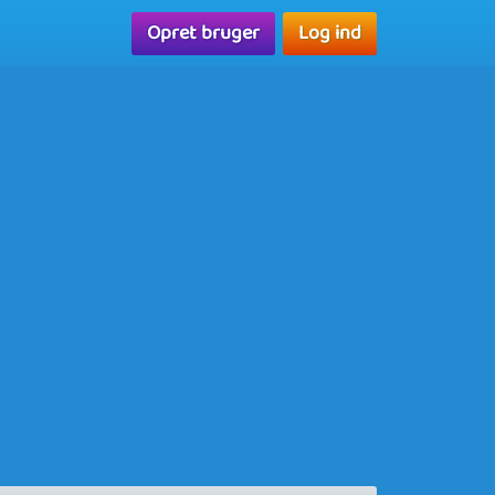
Opret bruger
Log ind