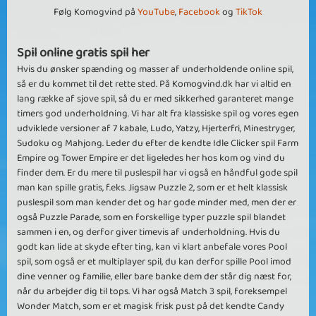
Følg Komogvind på
YouTube
,
Facebook
og
TikTok
Spil online gratis spil her
Hvis du ønsker spænding og masser af underholdende online spil,
så er du kommet til det rette sted. På Komogvind.dk har vi altid en
lang række af sjove spil, så du er med sikkerhed garanteret mange
timers god underholdning. Vi har alt fra klassiske spil og vores egen
udviklede versioner af 7 kabale, Ludo, Yatzy, Hjerterfri, Minestryger,
Sudoku og Mahjong. Leder du efter de kendte Idle Clicker spil Farm
Empire og Tower Empire er det ligeledes her hos kom og vind du
finder dem. Er du mere til puslespil har vi også en håndful gode spil
man kan spille gratis, f.eks. Jigsaw Puzzle 2, som er et helt klassisk
puslespil som man kender det og har gode minder med, men der er
også Puzzle Parade, som en forskellige typer puzzle spil blandet
sammen i en, og derfor giver timevis af underholdning. Hvis du
godt kan lide at skyde efter ting, kan vi klart anbefale vores Pool
spil, som også er et multiplayer spil, du kan derfor spille Pool imod
dine venner og familie, eller bare banke dem der står dig næst for,
når du arbejder dig til tops. Vi har også Match 3 spil, foreksempel
Wonder Match, som er et magisk frisk pust på det kendte Candy