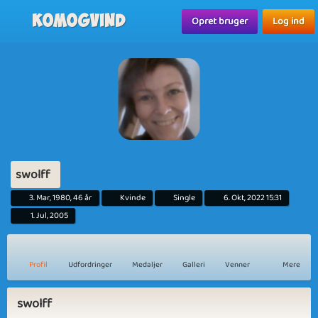
Komogvind
Opret bruger
Log ind
swolff
3. Mar, 1980, 46 år
Kvinde
Single
6. Okt, 2022 15:31
1. Jul, 2005
Profil
Udfordringer
Medaljer
Galleri
Venner
Mere
swolff