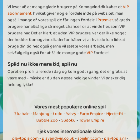
Vi lever af, at mange glade brugere på Komogvind.dk køber et
VIP
abonnement
, hvilket giver nogle fordele inde på websitet, men
også i mange af vores spil, de får ingen fordele i
Præmier
, så gratis
brugere har altså lige så meget chance for at vinde her, som VIP
brugere har. Det er klart, at uden VIP brugere, var der ikke noget
der hedder Komogvind.dk, derfor håber vi, at hvis du kan lide at
bruge din tid her, også gerne vil støtte vores arbejde, men
selvfølgelig også for at få de mange gode
VIP
fordele!
Spild nu ikke mere tid, spil nu
Opret en profil allerede i dag og kom godt i gang, det er gratis at
være med - måske er du den næste heldige vinder. Vi ønsker dig
held og lykke!
Vores mest populære online spil
7 kabale
-
Mahjong
-
Ludo
-
Yatzy
-
Farm Empire
-
Hjerterfri
-
Bubble Zoo
-
Sudoku
-
Tower Empire
Tjek vores internationale sites
playtopia.com
-
playandwin.co.uk
-
spielmit.com
-
playtopia.nl
-