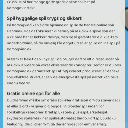
Crush. Ja, vi har mange gode gratis online spil her på
Komogovind.dk!
Spil hyggelige spil trygt og sikkert
På Komogvind kan sidde hjemme og spille de bedste online spil i
Danmark. Hos os fokuserer vi nemlig på at udvikle sjove spil, der
ikke bare har et lækkert design, men også garanterer dig kvalitets
underholdning, så du virkelig får noget ud af at spille online spil på
Komogvind.dk.
Vi tænker hele tiden i nye spil og bruger derfor altid ressourcer på
at udvikle videre på vores eksisterende koncepter. Derfor er du hos
Komogvind.dk garanteret spil af høj kvalitet produceret af danske
spiludviklere. Vi ved, at selv de allersjoveste spil på nettet kan blive
endnu bedre!
Gratis online spil for alle
Du drømmer måske om gratis spil eller gratisspil, om du staver det i
et eller 2 ord - vi giver dig begge! Vi tilbyder spil inden for
forskellige kategorier: brætspil, kabale, puslespil, arkadespil,
skydespil, spillemaskiner, spilleautomater, Bingo, kortspil, Sudoku,
Mahjong, Idle clicker m.m. Så der er noget for enhver smag.