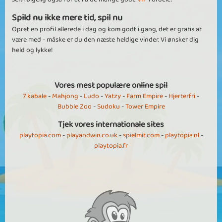
Spild nu ikke mere tid, spil nu
Opret en profil allerede i dag og kom godt i gang, det er gratis at
være med - måske er du den næste heldige vinder. Vi ønsker dig
held og lykke!
Vores mest populære online spil
7 kabale
-
Mahjong
-
Ludo
-
Yatzy
-
Farm Empire
-
Hjerterfri
-
Bubble Zoo
-
Sudoku
-
Tower Empire
Tjek vores internationale sites
playtopia.com
-
playandwin.co.uk
-
spielmit.com
-
playtopia.nl
-
playtopia.fr