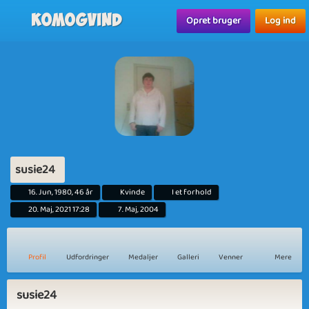
Komogvind
Opret bruger
Log ind
susie24
16. Jun, 1980, 46 år
Kvinde
I et forhold
20. Maj, 2021 17:28
7. Maj, 2004
Profil
Udfordringer
Medaljer
Galleri
Venner
Mere
susie24