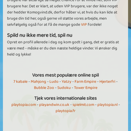
brugere har altså lige så meget chance for at vinde her, som VIP
brugere har. Det er klart, at uden VIP brugere, var der ikke noget
der hedder Komogvind.dk, derfor håber vi, at hvis du kan lide at
bruge din tid her, også gerne vil støtte vores arbejde, men
selvfølgelig også for at få de mange gode
VIP
fordele!
Spild nu ikke mere tid, spil nu
Opret en profil allerede i dag og kom godt i gang, det er gratis at
være med - måske er du den næste heldige vinder. Vi ønsker dig
held og lykke!
Vores mest populære online spil
7 kabale
-
Mahjong
-
Ludo
-
Yatzy
-
Farm Empire
-
Hjerterfri
-
Bubble Zoo
-
Sudoku
-
Tower Empire
Tjek vores internationale sites
playtopia.com
-
playandwin.co.uk
-
spielmit.com
-
playtopia.nl
-
playtopia.fr