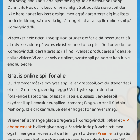
På Komogvind kan sidde hjemme og spille de bedste online spil i
Danmark. Hos os fokuserer vi nemlig på at udvikle sjove spil, der
ikke bare har et lækkert design, men også garanterer dig kvalitets
underholdning, så du virkelig får noget ud af at spille online spil på
Komogvind.dk.
Vi tænker hele tiden i nye spil og bruger derfor altid ressourcer på
at udvikle videre på vores eksisterende koncepter. Derfor er du hos
Komogvind.dk garanteret spil af høj kvalitet produceret af danske
spiludviklere. Vi ved, at selv de allersjoveste spil på nettet kan blive
endnu bedre!
Gratis online spil for alle
Du drømmer måske om gratis spil eller gratisspil, om du staver det i
et eller 2 ord - vi giver dig begge! Vi tilbyder spil inden for
forskellige kategorier: brætspil, kabale, puslespil, arkadespil,
skydespil, spillemaskiner, spilleautomater, Bingo, kortspil, Sudoku,
Mahjong, Idle clicker m.m. Så der er noget for enhver smag.
Vi lever af, at mange glade brugere på Komogvind.dk køber et
VIP
abonnement
, hvilket giver nogle fordele inde på websitet, men
også i mange af vores spil, de får ingen fordele i
Præmier
, så gratis