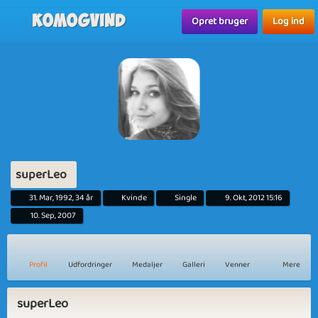
Komogvind
Opret bruger
Log ind
superLeo
31. Mar, 1992, 34 år
Kvinde
Single
9. Okt, 2012 15:16
10. Sep, 2007
Profil
Udfordringer
Medaljer
Galleri
Venner
Mere
superLeo