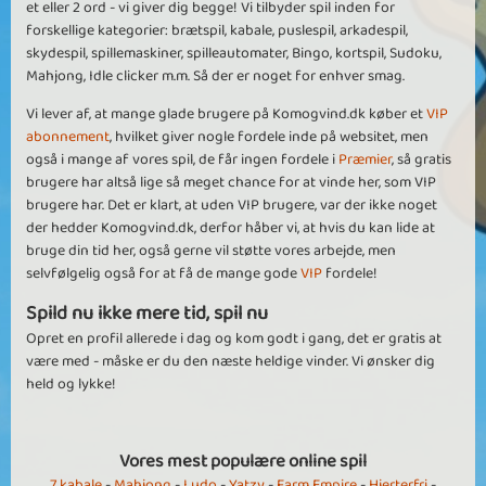
et eller 2 ord - vi giver dig begge! Vi tilbyder spil inden for
forskellige kategorier: brætspil, kabale, puslespil, arkadespil,
skydespil, spillemaskiner, spilleautomater, Bingo, kortspil, Sudoku,
Mahjong, Idle clicker m.m. Så der er noget for enhver smag.
Vi lever af, at mange glade brugere på Komogvind.dk køber et
VIP
abonnement
, hvilket giver nogle fordele inde på websitet, men
også i mange af vores spil, de får ingen fordele i
Præmier
, så gratis
brugere har altså lige så meget chance for at vinde her, som VIP
brugere har. Det er klart, at uden VIP brugere, var der ikke noget
der hedder Komogvind.dk, derfor håber vi, at hvis du kan lide at
bruge din tid her, også gerne vil støtte vores arbejde, men
selvfølgelig også for at få de mange gode
VIP
fordele!
Spild nu ikke mere tid, spil nu
Opret en profil allerede i dag og kom godt i gang, det er gratis at
være med - måske er du den næste heldige vinder. Vi ønsker dig
held og lykke!
Vores mest populære online spil
7 kabale
-
Mahjong
-
Ludo
-
Yatzy
-
Farm Empire
-
Hjerterfri
-