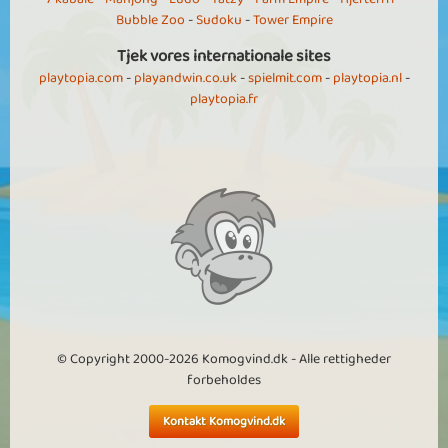
Bubble Zoo
-
Sudoku
-
Tower Empire
Tjek vores internationale sites
playtopia.com
-
playandwin.co.uk
-
spielmit.com
-
playtopia.nl
-
playtopia.fr
© Copyright 2000-2026 Komogvind.dk - Alle rettigheder
forbeholdes
Kontakt Komogvind.dk