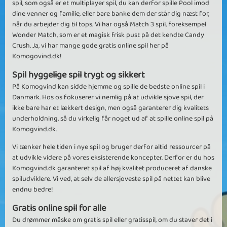
spil, som også er et multiplayer spil, du kan derfor spille Pool imod
dine venner og familie, eller bare banke dem der står dig næst for,
når du arbejder dig til tops. Vi har også Match 3 spil, foreksempel
Wonder Match, som er et magisk frisk pust på det kendte Candy
Crush. Ja, vi har mange gode gratis online spil her på
Komogovind.dk!
Spil hyggelige spil trygt og sikkert
På Komogvind kan sidde hjemme og spille de bedste online spil i
Danmark. Hos os fokuserer vi nemlig på at udvikle sjove spil, der
ikke bare har et lækkert design, men også garanterer dig kvalitets
underholdning, så du virkelig får noget ud af at spille online spil på
Komogvind.dk.
Vi tænker hele tiden i nye spil og bruger derfor altid ressourcer på
at udvikle videre på vores eksisterende koncepter. Derfor er du hos
Komogvind.dk garanteret spil af høj kvalitet produceret af danske
spiludviklere. Vi ved, at selv de allersjoveste spil på nettet kan blive
endnu bedre!
Gratis online spil for alle
Du drømmer måske om gratis spil eller gratisspil, om du staver det i