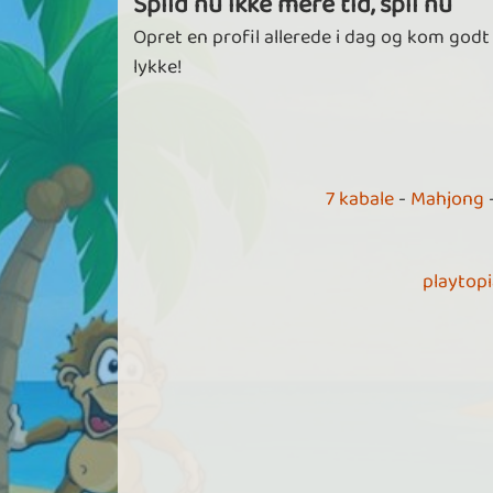
Spild nu ikke mere tid, spil nu
Opret en profil allerede i dag og kom godt
lykke!
7 kabale
-
Mahjong
playtop