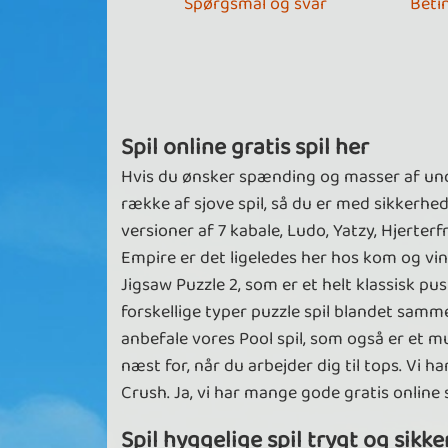
Spørgsmål og svar
Betin
Spil online gratis spil her
Hvis du ønsker spænding og masser af under
række af sjove spil, så du er med sikkerhe
versioner af 7 kabale, Ludo, Yatzy, Hjerter
Empire er det ligeledes her hos kom og vind
Jigsaw Puzzle 2, som er et helt klassisk 
forskellige typer puzzle spil blandet samme
anbefale vores Pool spil, som også er et mu
næst for, når du arbejder dig til tops. Vi
Crush. Ja, vi har mange gode gratis online
Spil hyggelige spil trygt og sikke