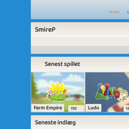
Profil
SmireP
Senest spillet
Farm Empire
Ludo
730
1
Seneste indlæg