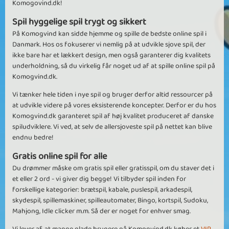
Komogovind.dk!
Spil hyggelige spil trygt og sikkert
På Komogvind kan sidde hjemme og spille de bedste online spil i
Danmark. Hos os fokuserer vi nemlig på at udvikle sjove spil, der
ikke bare har et lækkert design, men også garanterer dig kvalitets
underholdning, så du virkelig får noget ud af at spille online spil på
Komogvind.dk.
Vi tænker hele tiden i nye spil og bruger derfor altid ressourcer på
at udvikle videre på vores eksisterende koncepter. Derfor er du hos
Komogvind.dk garanteret spil af høj kvalitet produceret af danske
spiludviklere. Vi ved, at selv de allersjoveste spil på nettet kan blive
endnu bedre!
Gratis online spil for alle
Du drømmer måske om gratis spil eller gratisspil, om du staver det i
et eller 2 ord - vi giver dig begge! Vi tilbyder spil inden for
forskellige kategorier: brætspil, kabale, puslespil, arkadespil,
skydespil, spillemaskiner, spilleautomater, Bingo, kortspil, Sudoku,
Mahjong, Idle clicker m.m. Så der er noget for enhver smag.