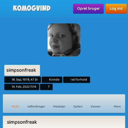
Komogvind
Opret bruger
Log ind
simpsonfreak
18. Sep, 1978, 47 år
Kvinde
I et forhold
14. Feb, 2022 11:14
?
Profil
Udfordringer
Medaljer
Galleri
Venner
Mere
simpsonfreak