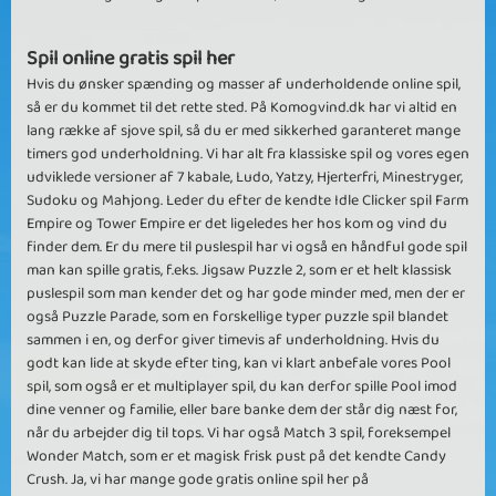
Spil online gratis spil her
Hvis du ønsker spænding og masser af underholdende online spil,
så er du kommet til det rette sted. På Komogvind.dk har vi altid en
lang række af sjove spil, så du er med sikkerhed garanteret mange
timers god underholdning. Vi har alt fra klassiske spil og vores egen
udviklede versioner af 7 kabale, Ludo, Yatzy, Hjerterfri, Minestryger,
Sudoku og Mahjong. Leder du efter de kendte Idle Clicker spil Farm
Empire og Tower Empire er det ligeledes her hos kom og vind du
finder dem. Er du mere til puslespil har vi også en håndful gode spil
man kan spille gratis, f.eks. Jigsaw Puzzle 2, som er et helt klassisk
puslespil som man kender det og har gode minder med, men der er
også Puzzle Parade, som en forskellige typer puzzle spil blandet
sammen i en, og derfor giver timevis af underholdning. Hvis du
godt kan lide at skyde efter ting, kan vi klart anbefale vores Pool
spil, som også er et multiplayer spil, du kan derfor spille Pool imod
dine venner og familie, eller bare banke dem der står dig næst for,
når du arbejder dig til tops. Vi har også Match 3 spil, foreksempel
Wonder Match, som er et magisk frisk pust på det kendte Candy
Crush. Ja, vi har mange gode gratis online spil her på