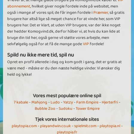
Vi lever af, at mange glade brugere på Komogvind.dk køber et
VIP
abonnement
, hvilket giver nogle fordele inde på websitet, men
også i mange af vores spil, de får ingen fordele i
Præmier
, så gratis
brugere har altså lige så meget chance for at vinde her, som VIP
brugere har. Det er klart, at uden VIP brugere, var der ikke noget
der hedder Komogvind.dk, derfor håber vi, at hvis du kan lide at
bruge din tid her, også gerne vil støtte vores arbejde, men
selvfølgelig også for at få de mange gode
VIP
fordele!
Spild nu ikke mere tid, spil nu
Opret en profil allerede i dag og kom godt i gang, det er gratis at
være med - måske er du den næste heldige vinder. Vi ønsker dig
held og lykke!
Vores mest populære online spil
7 kabale
-
Mahjong
-
Ludo
-
Yatzy
-
Farm Empire
-
Hjerterfri
-
Bubble Zoo
-
Sudoku
-
Tower Empire
Tjek vores internationale sites
playtopia.com
-
playandwin.co.uk
-
spielmit.com
-
playtopia.nl
-
playtopia.fr