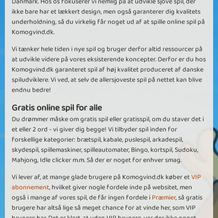
Danmark. Hos os fokuserer vi nemlig på at udvikle sjove spil, der
ikke bare har et lækkert design, men også garanterer dig kvalitets
underholdning, så du virkelig får noget ud af at spille online spil på
Komogvind.dk.
Vi tænker hele tiden i nye spil og bruger derfor altid ressourcer på
at udvikle videre på vores eksisterende koncepter. Derfor er du hos
Komogvind.dk garanteret spil af høj kvalitet produceret af danske
spiludviklere. Vi ved, at selv de allersjoveste spil på nettet kan blive
endnu bedre!
Gratis online spil for alle
Du drømmer måske om gratis spil eller gratisspil, om du staver det i
et eller 2 ord - vi giver dig begge! Vi tilbyder spil inden for
forskellige kategorier: brætspil, kabale, puslespil, arkadespil,
skydespil, spillemaskiner, spilleautomater, Bingo, kortspil, Sudoku,
Mahjong, Idle clicker m.m. Så der er noget for enhver smag.
Vi lever af, at mange glade brugere på Komogvind.dk køber et
VIP
abonnement
, hvilket giver nogle fordele inde på websitet, men
også i mange af vores spil, de får ingen fordele i
Præmier
, så gratis
brugere har altså lige så meget chance for at vinde her, som VIP