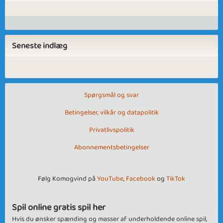
Seneste indlæg
Spørgsmål og svar
Betingelser, vilkår og datapolitik
Privatlivspolitik
Abonnementsbetingelser
Følg Komogvind på
YouTube
,
Facebook
og
TikTok
Spil online gratis spil her
Hvis du ønsker spænding og masser af underholdende online spil,