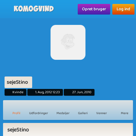
Komogvind
Opret bruger
Log ind
sejeStino
Kvinde
1. Aug, 2012 12:23
27. Jun, 2010
Profil
Udfordringer
Medaljer
Galleri
Venner
Mere
sejeStino