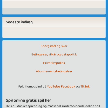
Seneste indlæg
Spørgsmål og svar
Betingelser, vilkår og datapolitik
Privatlivspolitik
Abonnementsbetingelser
Følg Komogvind på
YouTube
,
Facebook
og
TikTok
Spil online gratis spil her
Hvis du ønsker spænding og masser af underholdende online spil,