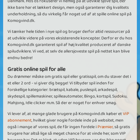
Danmark. Hos os fokuserer vi nemlig på at udvikle sjove spil, der
ikke bare har et lækkert design, men også garanterer dig kvalitets
underholdning, så du virkelig får noget ud af at spille online spil på
Komogvind.dk.
Vi tænker hele tiden i nye spil og bruger derfor altid ressourcer på
at udvikle videre på vores eksisterende koncepter. Derfor er du hos
Komogvind.dk garanteret spil af høj kvalitet produceret af danske
spiludviklere. Vi ved, at selv de allersjoveste spil på nettet kan blive
endnu bedre!
Gratis online spil for alle
Du drømmer måske om gratis spil eller gratisspil, om du staver det i
et eller 2 ord - vi giver dig begge! Vi tilbyder spil inden for
forskellige kategorier: brætspil, kabale, puslespil, arkadespil,
skydespil, spillemaskiner, spilleautomater, Bingo, kortspil, Sudoku,
Mahjong, Idle clicker m.m. Så der er noget for enhver smag.
Vi lever af, at mange glade brugere på Komogvind.dk køber et
VIP
abonnement
, hvilket giver nogle fordele inde på websitet, men
også i mange af vores spil, de får ingen fordele i
Præmier
, så gratis
brugere har altså lige så meget chance for at vinde her, som VIP