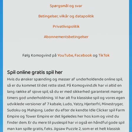
Spørgsmål og svar
Betingelser, vilkår og datapolitik
Privatlivspolitik
Abonnementsbetingelser
Følg Komogvind på
YouTube
,
Facebook
og
TikTok
Spil online gratis spil her
Hvis du ønsker spænding og masser af underholdende online spil,
så er du kommet til det rette sted. På Komogvind.dk har vi altid en
lang række af sjove spil, så du er med sikkerhed garanteret mange
timers god underholdning. Vi har alt fra klassiske spil og vores egen
udviklede versioner af 7 kabale, Ludo, Yatzy, Hjerterfri, Minestryger,
Sudoku og Mahjong. Leder du efter de kendte Idle Clicker spil Farm
Empire og Tower Empire er det ligeledes her hos kom og vind du
finder dem. Er du mere til puslespil har vi også en håndful gode spil
man kan spille gratis, f.eks. Jigsaw Puzzle 2, som er et helt klassisk