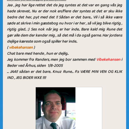
Jaa , jeg har lige rettet det da jeg syntes at det var en gang vås jeg
hade skrevet.. Nu er der nok en/flere der syntes at det er sku ikke
bedre det her.. pyt med det !! Sådan er det bare... Vil i så ikke være
søde at skrive i min gæstebog nu hvor i er her , så vil jeg blive rigtig ,
rigtig glad.. :) Ses nok når jeg er her inde.. Bare kald mig Rune det
gør alle dem der kender mig , så det må i da også gerne. Har jordens
dejlige kæreste som også spiller her inde..
(
vibekehansen
)
Chat bare med hende , hun er dejlig..
Jeg kommer fra Randers, men jeg bor sammen med
Vibekehansen
i
Beder ved Århus, siden 1/8-2005
... JAA!! sådan er det bare.. Knuz Rune... P.s VÆRE MIN VEN OG KLIK
IND , JEG BIDER IKKE !!!!