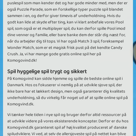
puslespil som man kender det og har gode minder med, men der er
også Puzzle Parade, som en forskellige typer puzzle spil blandet
sammen i en, og derfor giver timevis af underholdning. Hvis du
godt kan lide at skyde efter ting, kan vi klart anbefale vores Pool
spil, som også er et multiplayer spil, du kan derfor spille Pool imod
dine venner og familie, eller bare banke dem der står dig næst for,
når du arbejder dig til tops. Vi har også Match 3 spil, foreksempel
Wonder Match, som er et magisk frisk pust på det kendte Candy
Crush. Ja, vi har mange gode gratis online spil her på
Komogovind.dk!
Spil hyggelige spil trygt og sikkert
På Komogvind kan sidde hjemme og spille de bedste online spil i
Danmark. Hos os fokuserer vi nemlig på at udvikle sjove spil, der
ikke bare har et lækkert design, men også garanterer dig kvalitets
underholdning, så du virkelig får noget ud af at spille online spil på
Komogvind.dk.
Vi tænker hele tiden i nye spil og bruger derfor altid ressourcer på
at udvikle videre på vores eksisterende koncepter. Derfor er du hos
Komogvind.dk garanteret spil af høj kvalitet produceret af danske
spiludviklere. Vi ved, at selv de allersjoveste spil på nettet kan blive