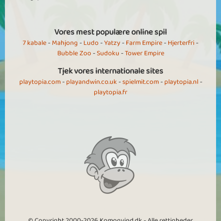
Vores mest populære online spil
7 kabale
-
Mahjong
-
Ludo
-
Yatzy
-
Farm Empire
-
Hjerterfri
-
Bubble Zoo
-
Sudoku
-
Tower Empire
Tjek vores internationale sites
playtopia.com
-
playandwin.co.uk
-
spielmit.com
-
playtopia.nl
-
playtopia.fr
© Copyright 2000-2026 Komogvind.dk - Alle rettigheder