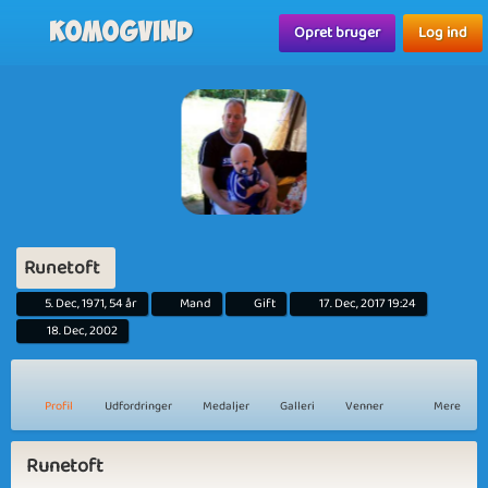
Komogvind
Opret bruger
Log ind
Runetoft
5. Dec, 1971, 54 år
Mand
Gift
17. Dec, 2017 19:24
18. Dec, 2002
Profil
Udfordringer
Medaljer
Galleri
Venner
Mere
Runetoft