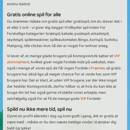
endnu bedre!
Gratis online spil for alle
Du drømmer måske om gratis spil eller gratisspil, om du staver det i
et eller 2 ord - vi giver dig begge! Vi tilbyder spil inden for
forskellige kategorier: brætspil, kabale, puslespil, arkadespil,
skydespil, spillemaskiner, spilleautomater, Bingo, kortspil, Sudoku,
Mahjong, Idle clicker m.m. Så der er noget for enhver smag.
Vi lever af, at mange glade brugere på Komogvind.dk køber et
VIP
abonnement
, hvilket giver nogle fordele inde på websitet, men
også i mange af vores spil, de får ingen fordele i
Præmier
, så gratis
brugere har altså lige så meget chance for at vinde her, som VIP
brugere har. Det er klart, at uden VIP brugere, var der ikke noget
der hedder Komogvind.dk, derfor håber vi, at hvis du kan lide at
bruge din tid her, også gerne vil støtte vores arbejde, men
selvfølgelig også for at få de mange gode
VIP
fordele!
Spild nu ikke mere tid, spil nu
Opret en profil allerede i dag og kom godt i gang, det er gratis at
være med - måske er du den næste heldige vinder. Vi ønsker dig
held og lykke!