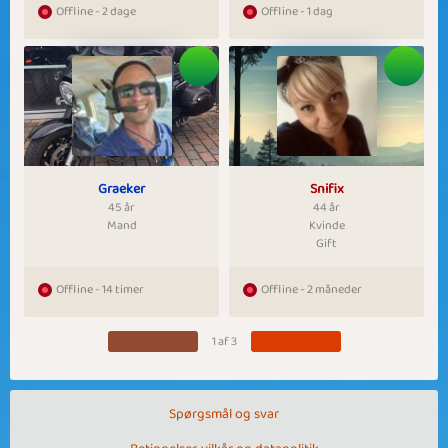
Offline - 2 dage
Offline - 1 dag
Graeker
Snifix
45 år
44 år
Mand
Kvinde
Gift
Offline - 14 timer
Offline - 2 måneder
1 af 3
Spørgsmål og svar