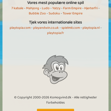
Vores mest populære online spil
7 kabale
-
Mahjong
-
Ludo
-
Yatzy
-
Farm Empire
-
Hjerterfri
-
Bubble Zoo
-
Sudoku
-
Tower Empire
Tjek vores internationale sites
playtopia.com
-
playandwin.co.uk
-
spielmit.com
-
playtopia.nl
-
playtopia.fr
© Copyright 2000-2026 Komogvind.dk - Alle rettigheder
forbeholdes