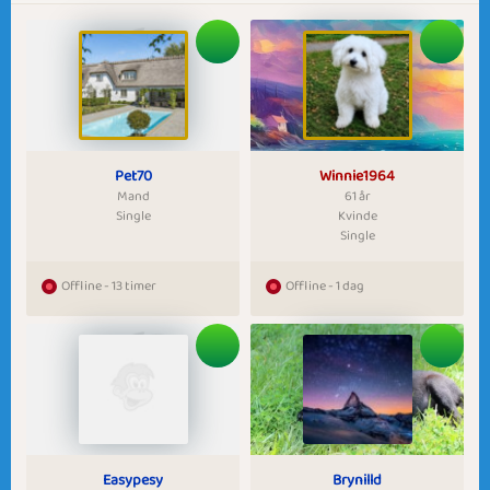
Pet70
Winnie1964
Mand
61 år
Single
Kvinde
Single
Offline - 13 timer
Offline - 1 dag
Easypesy
Brynilld