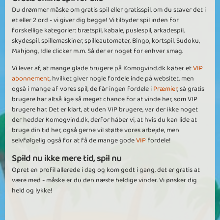
Du drømmer måske om gratis spil eller gratisspil, om du staver det i
et eller 2 ord - vi giver dig begge! Vi tilbyder spil inden for
forskellige kategorier: brætspil, kabale, puslespil, arkadespil,
skydespil, spillemaskiner, spilleautomater, Bingo, kortspil, Sudoku,
Mahjong, Idle clicker m.m. Så der er noget for enhver smag.
Vi lever af, at mange glade brugere på Komogvind.dk køber et
VIP
abonnement
, hvilket giver nogle fordele inde på websitet, men
også i mange af vores spil, de får ingen fordele i
Præmier
, så gratis
brugere har altså lige så meget chance for at vinde her, som VIP
brugere har. Det er klart, at uden VIP brugere, var der ikke noget
der hedder Komogvind.dk, derfor håber vi, at hvis du kan lide at
bruge din tid her, også gerne vil støtte vores arbejde, men
selvfølgelig også for at få de mange gode
VIP
fordele!
Spild nu ikke mere tid, spil nu
Opret en profil allerede i dag og kom godt i gang, det er gratis at
være med - måske er du den næste heldige vinder. Vi ønsker dig
held og lykke!