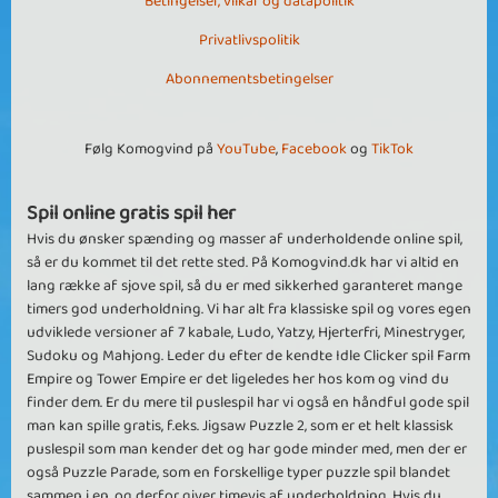
Betingelser, vilkår og datapolitik
Privatlivspolitik
Abonnementsbetingelser
Følg Komogvind på
YouTube
,
Facebook
og
TikTok
Spil online gratis spil her
Hvis du ønsker spænding og masser af underholdende online spil,
så er du kommet til det rette sted. På Komogvind.dk har vi altid en
lang række af sjove spil, så du er med sikkerhed garanteret mange
timers god underholdning. Vi har alt fra klassiske spil og vores egen
udviklede versioner af 7 kabale, Ludo, Yatzy, Hjerterfri, Minestryger,
Sudoku og Mahjong. Leder du efter de kendte Idle Clicker spil Farm
Empire og Tower Empire er det ligeledes her hos kom og vind du
finder dem. Er du mere til puslespil har vi også en håndful gode spil
man kan spille gratis, f.eks. Jigsaw Puzzle 2, som er et helt klassisk
puslespil som man kender det og har gode minder med, men der er
også Puzzle Parade, som en forskellige typer puzzle spil blandet
sammen i en, og derfor giver timevis af underholdning. Hvis du