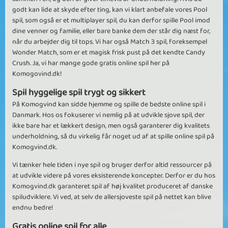
godt kan lide at skyde efter ting, kan vi klart anbefale vores Pool
spil, som også er et multiplayer spil, du kan derfor spille Pool imod
dine venner og familie, eller bare banke dem der står dig næst for,
når du arbejder dig til tops. Vi har også Match 3 spil, foreksempel
Wonder Match, som er et magisk frisk pust på det kendte Candy
Crush. Ja, vi har mange gode gratis online spil her på
Komogovind.dk!
Spil hyggelige spil trygt og sikkert
På Komogvind kan sidde hjemme og spille de bedste online spil i
Danmark. Hos os fokuserer vi nemlig på at udvikle sjove spil, der
ikke bare har et lækkert design, men også garanterer dig kvalitets
underholdning, så du virkelig får noget ud af at spille online spil på
Komogvind.dk.
Vi tænker hele tiden i nye spil og bruger derfor altid ressourcer på
at udvikle videre på vores eksisterende koncepter. Derfor er du hos
Komogvind.dk garanteret spil af høj kvalitet produceret af danske
spiludviklere. Vi ved, at selv de allersjoveste spil på nettet kan blive
endnu bedre!
Gratis online spil for alle