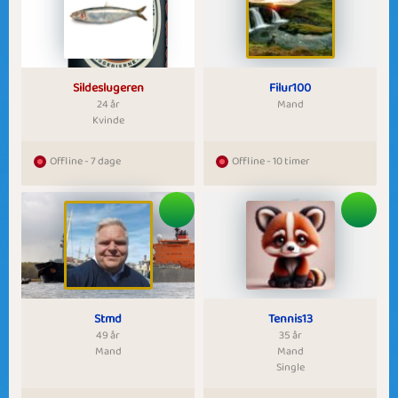
Sildeslugeren
Filur100
24 år
Mand
Kvinde
Offline - 7 dage
Offline - 10 timer
Stmd
Tennis13
49 år
35 år
Mand
Mand
Single