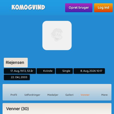
Komogvind
Opret bruger
Log ind
Riejensen
17. Aug, 1972, 53 år
Kvinde
Single
8. Aug, 2026 10:17
22. Okt, 2003
Profil
Udfordringer
Medaljer
Galleri
Venner
Mere
Venner (30)