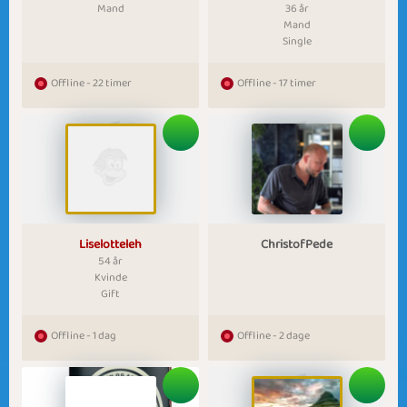
Mand
36 år
Mand
Single
Offline - 22 timer
Offline - 17 timer
Liselotteleh
ChristofPede
54 år
Kvinde
Gift
Offline - 1 dag
Offline - 2 dage