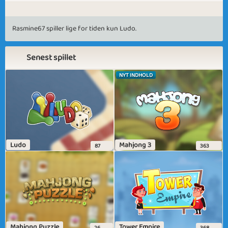
Rasmine67 spiller lige for tiden kun Ludo.
Senest spillet
NYT INDHOLD
Ludo
Mahjong 3
87
363
Mahjong Puzzle
Tower Empire
26
368