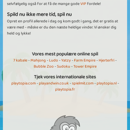
selvfølgelig også for at få de mange gode
VIP
fordele!
Spild nu ikke mere tid, spil nu
Opret en profil allerede i dag og kom godt i gang, det er gratis at
være med - måske er du den næste heldige vinder. Vi ønsker dig
held og lykke!
Vores mest populære online spil
7 kabale
-
Mahjong
-
Ludo
-
Yatzy
-
Farm Empire
-
Hjerterfri
-
Bubble Zoo
-
Sudoku
-
Tower Empire
Tjek vores internationale sites
playtopia.com
-
playandwin.co.uk
-
spielmit.com
-
playtopia.nl
-
playtopia.fr