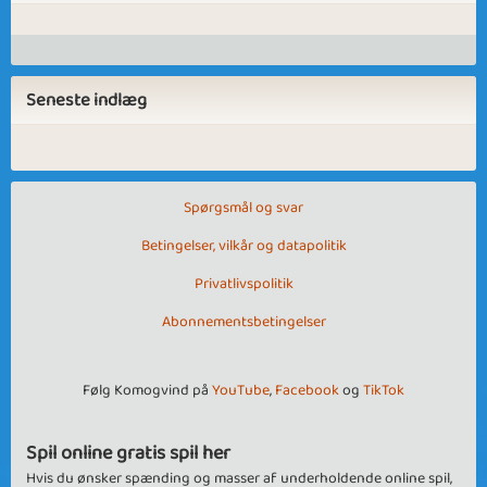
Seneste indlæg
Spørgsmål og svar
Betingelser, vilkår og datapolitik
Privatlivspolitik
Abonnementsbetingelser
Følg Komogvind på
YouTube
,
Facebook
og
TikTok
Spil online gratis spil her
Hvis du ønsker spænding og masser af underholdende online spil,