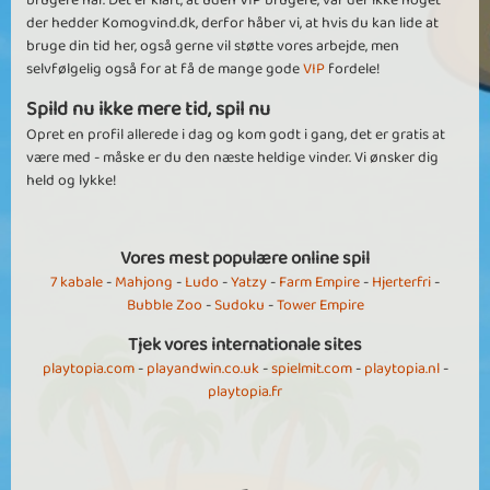
brugere har. Det er klart, at uden VIP brugere, var der ikke noget
der hedder Komogvind.dk, derfor håber vi, at hvis du kan lide at
bruge din tid her, også gerne vil støtte vores arbejde, men
selvfølgelig også for at få de mange gode
VIP
fordele!
Spild nu ikke mere tid, spil nu
Opret en profil allerede i dag og kom godt i gang, det er gratis at
være med - måske er du den næste heldige vinder. Vi ønsker dig
held og lykke!
Vores mest populære online spil
7 kabale
-
Mahjong
-
Ludo
-
Yatzy
-
Farm Empire
-
Hjerterfri
-
Bubble Zoo
-
Sudoku
-
Tower Empire
Tjek vores internationale sites
playtopia.com
-
playandwin.co.uk
-
spielmit.com
-
playtopia.nl
-
playtopia.fr