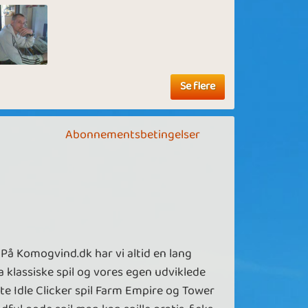
Se flere
Abonnementsbetingelser
På Komogvind.dk har vi altid en lang
 klassiske spil og vores egen udviklede
dte Idle Clicker spil Farm Empire og Tower