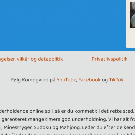
gelser, vilkår og datapolitik
Privatlivspolitik
Følg Komogvind på
YouTube
,
Facebook
og
TikTok
holdende online spil, så er du kommet til det rette sted. 
d garanteret mange timers god underholdning. Vi har alt fra
fri, Minestryger, Sudoku og Mahjong. Leder du efter de ken