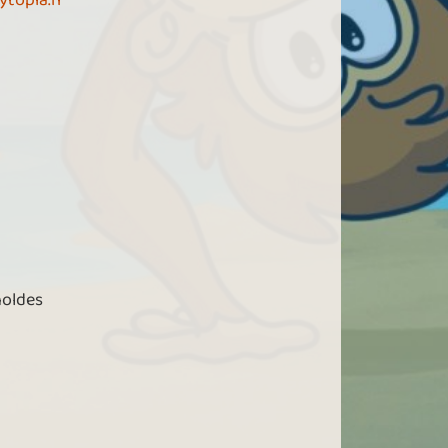
holdes