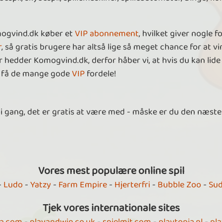
mogvind.dk køber et
VIP abonnement
, hvilket giver nogle 
r
, så gratis brugere har altså lige så meget chance for at vi
 hedder Komogvind.dk, derfor håber vi, at hvis du kan lide a
at få de mange gode
VIP
fordele!
 i gang, det er gratis at være med - måske er du den næste 
Vores mest populære online spil
-
Ludo
-
Yatzy
-
Farm Empire
-
Hjerterfri
-
Bubble Zoo
-
Su
Tjek vores internationale sites
ia.com
-
playandwin.co.uk
-
spielmit.com
-
playtopia.nl
-
pla