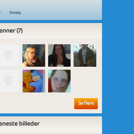
r
Besøg
enner (7)
Se flere
eneste billeder