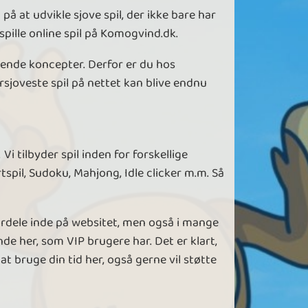
å at udvikle sjove spil, der ikke bare har
spille online spil på Komogvind.dk.
erende koncepter. Derfor er du hos
ersjoveste spil på nettet kan blive endnu
Vi tilbyder spil inden for forskellige
rtspil, Sudoku, Mahjong, Idle clicker m.m. Så
fordele inde på websitet, men også i mange
nde her, som VIP brugere har. Det er klart,
t bruge din tid her, også gerne vil støtte