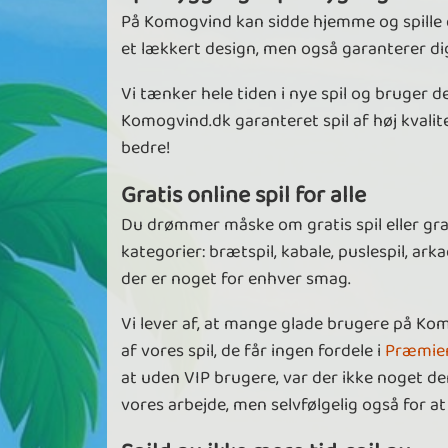
På Komogvind kan sidde hjemme og spille de
et lækkert design, men også garanterer dig 
Vi tænker hele tiden i nye spil og bruger d
Komogvind.dk garanteret spil af høj kvalite
bedre!
Gratis online spil for alle
Du drømmer måske om gratis spil eller gratis
kategorier: brætspil, kabale, puslespil, ark
der er noget for enhver smag.
Vi lever af, at mange glade brugere på Ko
af vores spil, de får ingen fordele i
Præmie
at uden VIP brugere, var der ikke noget der
vores arbejde, men selvfølgelig også for 