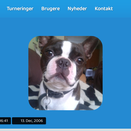
Turneringer
Brugere
Nyheder
Kontakt
16:41
13. Dec, 2006