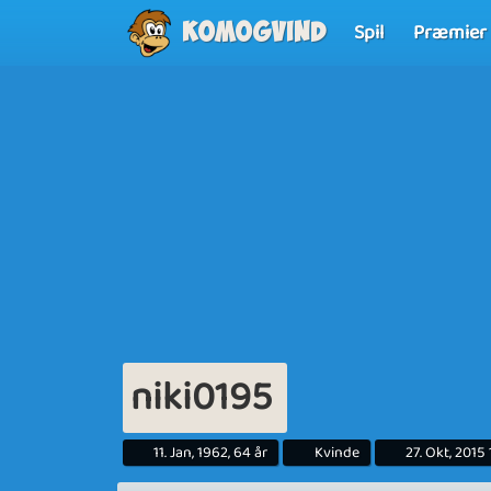
Spil
Præmier
Komogvind
niki0195
11. Jan, 1962, 64 år
Kvinde
27. Okt, 2015 