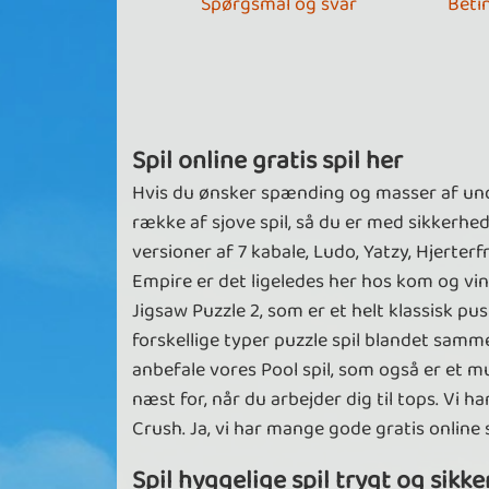
Spørgsmål og svar
Betin
Spil online gratis spil her
Hvis du ønsker spænding og masser af under
række af sjove spil, så du er med sikkerhe
versioner af 7 kabale, Ludo, Yatzy, Hjerter
Empire er det ligeledes her hos kom og vind
Jigsaw Puzzle 2, som er et helt klassisk 
forskellige typer puzzle spil blandet samme
anbefale vores Pool spil, som også er et mu
næst for, når du arbejder dig til tops. Vi
Crush. Ja, vi har mange gode gratis online
Spil hyggelige spil trygt og sikke