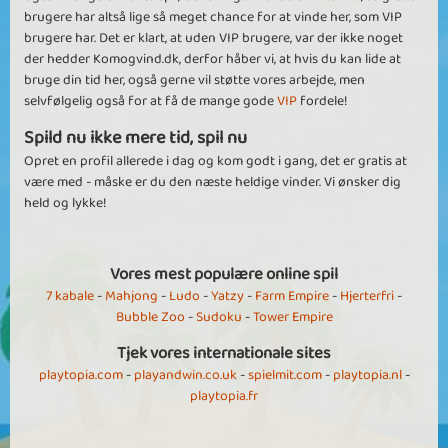
brugere har altså lige så meget chance for at vinde her, som VIP
brugere har. Det er klart, at uden VIP brugere, var der ikke noget
der hedder Komogvind.dk, derfor håber vi, at hvis du kan lide at
bruge din tid her, også gerne vil støtte vores arbejde, men
selvfølgelig også for at få de mange gode
VIP
fordele!
Spild nu ikke mere tid, spil nu
Opret en profil allerede i dag og kom godt i gang, det er gratis at
være med - måske er du den næste heldige vinder. Vi ønsker dig
held og lykke!
Vores mest populære online spil
7 kabale
-
Mahjong
-
Ludo
-
Yatzy
-
Farm Empire
-
Hjerterfri
-
Bubble Zoo
-
Sudoku
-
Tower Empire
Tjek vores internationale sites
playtopia.com
-
playandwin.co.uk
-
spielmit.com
-
playtopia.nl
-
playtopia.fr