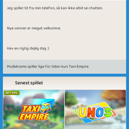
Jeg spiller tit fra min telefon, så kan ikke altid se chatten.
Nye venner er meget velkomne.
Hav en rigtig dejlig dag :)
Mullekrams spiller lige for tiden kun Taxi Empire.
Senest spillet
NYT SPIL