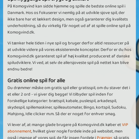
På Komogvind kan sidde hjemme og spille de bedste online spil i
Danmark. Hos os fokuserer vi nemlig på at udvikle sjove spil, der
ikke bare har et lækkert design, men også garanterer dig kvalitets
underholdning, så du virkelig får noget ud af at spille online spil på
Komogvind.dk.
Vi tænker hele tiden i nye spil og bruger derfor altid ressourcer på
at udvikle videre på vores eksisterende koncepter. Derfor er du hos
Komogvind.dk garanteret spil af høj kvalitet produceret af danske
spiludviklere. Vi ved, at selv de allersjoveste spil på nettet kan blive
endnu bedre!
Gratis online spil for alle
Du drømmer måske om gratis spil eller gratisspil, om du staver det i
et eller 2 ord - vi giver dig begge! Vi tilbyder spil inden for
forskellige kategorier: brætspil, kabale, puslespil, arkadespil,
skydespil, spillemaskiner, spilleautomater, Bingo, kortspil, Sudoku,
Mahjong, Idle clicker m.m. Så der er noget for enhver smag.
Vi lever af, at mange glade brugere på Komogvind.dk køber et
VIP
abonnement
, hvilket giver nogle fordele inde på websitet, men
også i mange af vores spil, de får ingen fordele i
Præmier
, så gratis