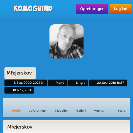
Komogvind
Opret bruger
Log ind
Mfejerskov
18. Sep, 0000, 2025 år
Mand
Single
20. Sep, 2018 18:37
10. Nov, 2011
Profil
Udfordringer
Medaljer
Galleri
Venner
Mere
Mfejerskov