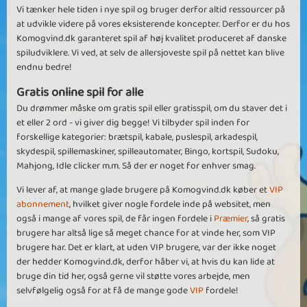
Vi tænker hele tiden i nye spil og bruger derfor altid ressourcer på
at udvikle videre på vores eksisterende koncepter. Derfor er du hos
Komogvind.dk garanteret spil af høj kvalitet produceret af danske
spiludviklere. Vi ved, at selv de allersjoveste spil på nettet kan blive
endnu bedre!
Gratis online spil for alle
Du drømmer måske om gratis spil eller gratisspil, om du staver det i
et eller 2 ord - vi giver dig begge! Vi tilbyder spil inden for
forskellige kategorier: brætspil, kabale, puslespil, arkadespil,
skydespil, spillemaskiner, spilleautomater, Bingo, kortspil, Sudoku,
Mahjong, Idle clicker m.m. Så der er noget for enhver smag.
Vi lever af, at mange glade brugere på Komogvind.dk køber et
VIP
abonnement
, hvilket giver nogle fordele inde på websitet, men
også i mange af vores spil, de får ingen fordele i
Præmier
, så gratis
brugere har altså lige så meget chance for at vinde her, som VIP
brugere har. Det er klart, at uden VIP brugere, var der ikke noget
der hedder Komogvind.dk, derfor håber vi, at hvis du kan lide at
bruge din tid her, også gerne vil støtte vores arbejde, men
selvfølgelig også for at få de mange gode
VIP
fordele!