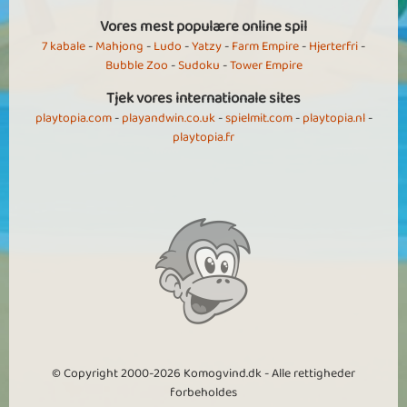
Vores mest populære online spil
7 kabale
-
Mahjong
-
Ludo
-
Yatzy
-
Farm Empire
-
Hjerterfri
-
Bubble Zoo
-
Sudoku
-
Tower Empire
Tjek vores internationale sites
playtopia.com
-
playandwin.co.uk
-
spielmit.com
-
playtopia.nl
-
playtopia.fr
© Copyright 2000-2026 Komogvind.dk - Alle rettigheder
forbeholdes