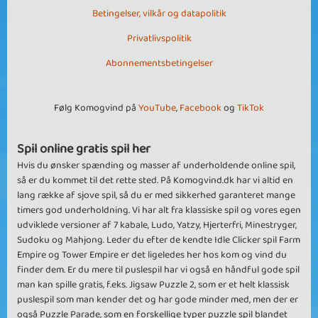
Betingelser, vilkår og datapolitik
Privatlivspolitik
Abonnementsbetingelser
Følg Komogvind på
YouTube
,
Facebook
og
TikTok
Spil online gratis spil her
Hvis du ønsker spænding og masser af underholdende online spil,
så er du kommet til det rette sted. På Komogvind.dk har vi altid en
lang række af sjove spil, så du er med sikkerhed garanteret mange
timers god underholdning. Vi har alt fra klassiske spil og vores egen
udviklede versioner af 7 kabale, Ludo, Yatzy, Hjerterfri, Minestryger,
Sudoku og Mahjong. Leder du efter de kendte Idle Clicker spil Farm
Empire og Tower Empire er det ligeledes her hos kom og vind du
finder dem. Er du mere til puslespil har vi også en håndful gode spil
man kan spille gratis, f.eks. Jigsaw Puzzle 2, som er et helt klassisk
puslespil som man kender det og har gode minder med, men der er
også Puzzle Parade, som en forskellige typer puzzle spil blandet