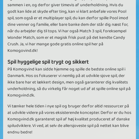
sammen i en, og derfor giver timevis af underholdning. Hvis du
godt kan lide at skyde efter ting, kan vi klart anbefale vores Pool
spil, som også er et multiplayer spil, du kan derfor spille Pool imod
dine venner og familie, eller bare banke dem der står dig næst for,
når du arbejder dig til tops. Vi har også Match 3 spil, foreksempel
Wonder Match, som er et magisk frisk pust på det kendte Candy
Crush. Ja, vi har mange gode gratis online spil her på
Komogovind.dk!
Spil hyggelige spil trygt og sikkert
På Komogvind kan sidde hjemme og spille de bedste online spil i
Danmark. Hos os fokuserer vi nemlig på at udvikle sjove spil, der
ikke bare har et lækkert design, men også garanterer dig kvalitets
underholdning, så du virkelig får noget ud af at spille online spil på
Komogvind.dk.
Vi tænker hele tiden i nye spil og bruger derfor altid ressourcer på
at udvikle videre på vores eksisterende koncepter. Derfor er du hos
Komogvind.dk garanteret spil af høj kvalitet produceret af danske
spiludviklere. Vi ved, at selv de allersjoveste spil på nettet kan blive
endnu bedre!