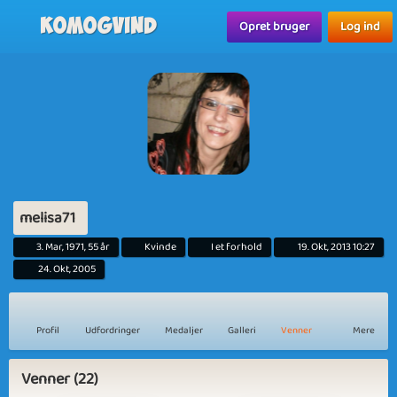
Komogvind
Opret bruger
Log ind
melisa71
3. Mar, 1971, 55 år
Kvinde
I et forhold
19. Okt, 2013 10:27
24. Okt, 2005
Profil
Udfordringer
Medaljer
Galleri
Venner
Mere
Venner (22)