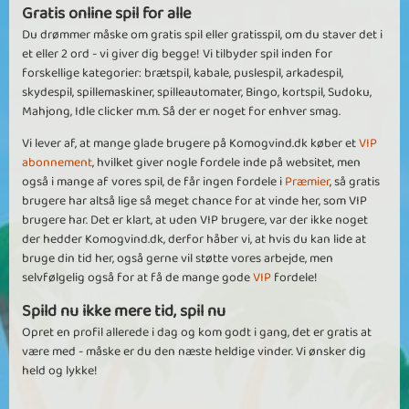
Gratis online spil for alle
Du drømmer måske om gratis spil eller gratisspil, om du staver det i
et eller 2 ord - vi giver dig begge! Vi tilbyder spil inden for
forskellige kategorier: brætspil, kabale, puslespil, arkadespil,
skydespil, spillemaskiner, spilleautomater, Bingo, kortspil, Sudoku,
Mahjong, Idle clicker m.m. Så der er noget for enhver smag.
Vi lever af, at mange glade brugere på Komogvind.dk køber et
VIP
abonnement
, hvilket giver nogle fordele inde på websitet, men
også i mange af vores spil, de får ingen fordele i
Præmier
, så gratis
brugere har altså lige så meget chance for at vinde her, som VIP
brugere har. Det er klart, at uden VIP brugere, var der ikke noget
der hedder Komogvind.dk, derfor håber vi, at hvis du kan lide at
bruge din tid her, også gerne vil støtte vores arbejde, men
selvfølgelig også for at få de mange gode
VIP
fordele!
Spild nu ikke mere tid, spil nu
Opret en profil allerede i dag og kom godt i gang, det er gratis at
være med - måske er du den næste heldige vinder. Vi ønsker dig
held og lykke!