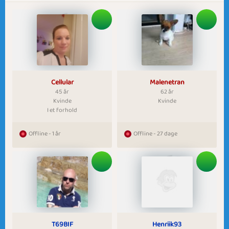
Cellular
Malenetran
45 år
62 år
Kvinde
Kvinde
I et forhold
Offline - 1 år
Offline - 27 dage
T69BIF
Henriik93