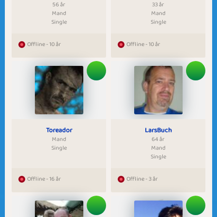
56 år
33 år
Mand
Mand
Single
Single
Offline - 10 år
Offline - 10 år
Toreador
LarsBuch
Mand
64 år
Single
Mand
Single
Offline - 16 år
Offline - 3 år