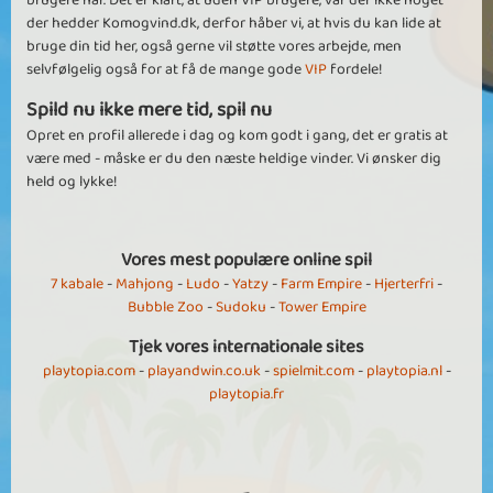
brugere har. Det er klart, at uden VIP brugere, var der ikke noget
der hedder Komogvind.dk, derfor håber vi, at hvis du kan lide at
bruge din tid her, også gerne vil støtte vores arbejde, men
selvfølgelig også for at få de mange gode
VIP
fordele!
Spild nu ikke mere tid, spil nu
Opret en profil allerede i dag og kom godt i gang, det er gratis at
være med - måske er du den næste heldige vinder. Vi ønsker dig
held og lykke!
Vores mest populære online spil
7 kabale
-
Mahjong
-
Ludo
-
Yatzy
-
Farm Empire
-
Hjerterfri
-
Bubble Zoo
-
Sudoku
-
Tower Empire
Tjek vores internationale sites
playtopia.com
-
playandwin.co.uk
-
spielmit.com
-
playtopia.nl
-
playtopia.fr