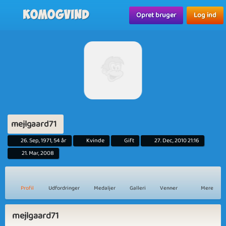
Komogvind
Opret bruger
Log ind
mejlgaard71
26. Sep, 1971, 54 år
Kvinde
Gift
27. Dec, 2010 21:16
21. Mar, 2008
Profil
Udfordringer
Medaljer
Galleri
Venner
Mere
mejlgaard71