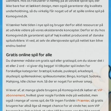
Danmark. Hos os fokuserer vi nemlig på at udvikle sjove spil, der
ikke bare har et lækkert design, men også garanterer dig kvalitets
underholdning, så du virkelig får noget ud af at spille online spil på
Komogvind.dk.
Vi tænker hele tiden i nye spil og bruger derfor altid ressourcer på
at udvikle videre på vores eksisterende koncepter. Derfor er du hos
Komogvind.dk garanteret spil af høj kvalitet produceret af danske
spiludviklere. Vi ved, at selv de allersjoveste spil på nettet kan blive
endnu bedre!
Gratis online spil for alle
Du drømmer måske om gratis spil eller gratisspil, om du staver det i
et eller 2 ord - vi giver dig begge! Vi tilbyder spil inden for
forskellige kategorier: brætspil, kabale, puslespil, arkadespil,
skydespil, spillemaskiner, spilleautomater, Bingo, kortspil, Sudoku,
Mahjong, Idle clicker m.m. Så der er noget for enhver smag.
Vi lever af, at mange glade brugere på Komogvind.dk køber et
VIP
abonnement
, hvilket giver nogle fordele inde på websitet, men
også i mange af vores spil, de får ingen fordele i
Præmier
, så gratis
brugere har altså lige så meget chance for at vinde her, som VIP