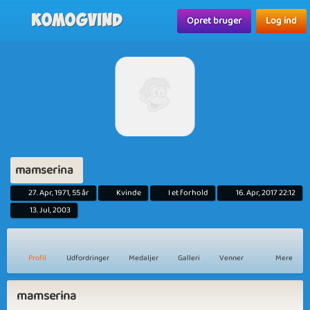
Komogvind
Opret bruger
Log ind
mamserina
27. Apr, 1971, 55 år
Kvinde
I et forhold
16. Apr, 2017 22:12
13. Jul, 2003
Profil
Udfordringer
Medaljer
Galleri
Venner
Mere
mamserina