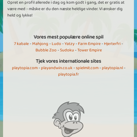
Opret en profil allerede i dag og kom godt i gang, det er gratis at
være med - måske er du den næste heldige vinder. Vi ønsker dig
held og lykke!
Vores mest populære online spil
7 kabale
-
Mahjong
-
Ludo
-
Yatzy
-
Farm Empire
-
Hjerterfri
-
Bubble Zoo
-
Sudoku
-
Tower Empire
Tjek vores internationale sites
playtopia.com
-
playandwin.co.uk
-
spielmit.com
-
playtopia.nl
-
playtopia.fr