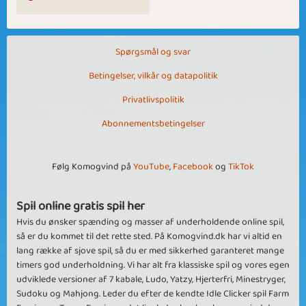
Spørgsmål og svar
Betingelser, vilkår og datapolitik
Privatlivspolitik
Abonnementsbetingelser
Følg Komogvind på
YouTube
,
Facebook
og
TikTok
Spil online gratis spil her
Hvis du ønsker spænding og masser af underholdende online spil,
så er du kommet til det rette sted. På Komogvind.dk har vi altid en
lang række af sjove spil, så du er med sikkerhed garanteret mange
timers god underholdning. Vi har alt fra klassiske spil og vores egen
udviklede versioner af 7 kabale, Ludo, Yatzy, Hjerterfri, Minestryger,
Sudoku og Mahjong. Leder du efter de kendte Idle Clicker spil Farm