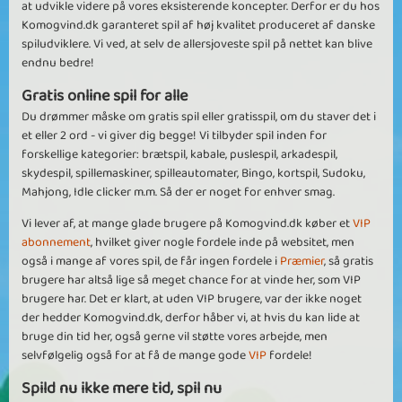
at udvikle videre på vores eksisterende koncepter. Derfor er du hos
Komogvind.dk garanteret spil af høj kvalitet produceret af danske
spiludviklere. Vi ved, at selv de allersjoveste spil på nettet kan blive
endnu bedre!
Gratis online spil for alle
Du drømmer måske om gratis spil eller gratisspil, om du staver det i
et eller 2 ord - vi giver dig begge! Vi tilbyder spil inden for
forskellige kategorier: brætspil, kabale, puslespil, arkadespil,
skydespil, spillemaskiner, spilleautomater, Bingo, kortspil, Sudoku,
Mahjong, Idle clicker m.m. Så der er noget for enhver smag.
Vi lever af, at mange glade brugere på Komogvind.dk køber et
VIP
abonnement
, hvilket giver nogle fordele inde på websitet, men
også i mange af vores spil, de får ingen fordele i
Præmier
, så gratis
brugere har altså lige så meget chance for at vinde her, som VIP
brugere har. Det er klart, at uden VIP brugere, var der ikke noget
der hedder Komogvind.dk, derfor håber vi, at hvis du kan lide at
bruge din tid her, også gerne vil støtte vores arbejde, men
selvfølgelig også for at få de mange gode
VIP
fordele!
Spild nu ikke mere tid, spil nu