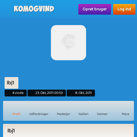
Komogvind
Opret bruger
Log ind
lbj1
Kvinde
23. Okt, 2011 00:53
8. Okt, 2011
Profil
Udfordringer
Medaljer
Galleri
Venner
Mere
lbj1