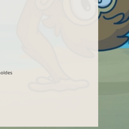
holdes