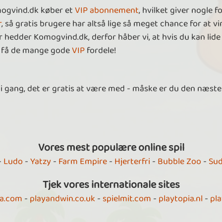
mogvind.dk køber et
VIP abonnement
, hvilket giver nogle 
r
, så gratis brugere har altså lige så meget chance for at vi
 hedder Komogvind.dk, derfor håber vi, at hvis du kan lide a
at få de mange gode
VIP
fordele!
 i gang, det er gratis at være med - måske er du den næste 
Vores mest populære online spil
-
Ludo
-
Yatzy
-
Farm Empire
-
Hjerterfri
-
Bubble Zoo
-
Su
Tjek vores internationale sites
ia.com
-
playandwin.co.uk
-
spielmit.com
-
playtopia.nl
-
pla