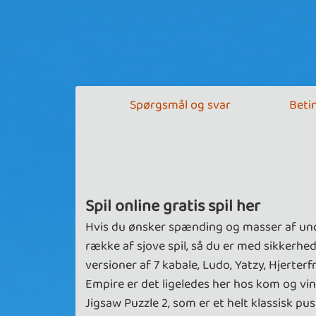
Spørgsmål og svar
Betin
Spil online gratis spil her
Hvis du ønsker spænding og masser af under
række af sjove spil, så du er med sikkerhe
versioner af 7 kabale, Ludo, Yatzy, Hjerter
Empire er det ligeledes her hos kom og vind
Jigsaw Puzzle 2, som er et helt klassisk 