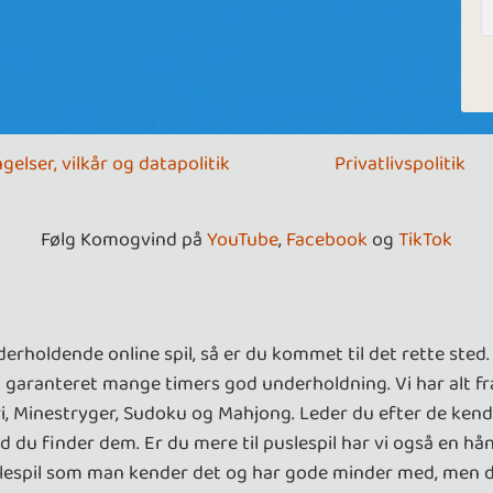
gelser, vilkår og datapolitik
Privatlivspolitik
Følg Komogvind på
YouTube
,
Facebook
og
TikTok
holdende online spil, så er du kommet til det rette sted. 
d garanteret mange timers god underholdning. Vi har alt fra
fri, Minestryger, Sudoku og Mahjong. Leder du efter de ken
 du finder dem. Er du mere til puslespil har vi også en hånd
puslespil som man kender det og har gode minder med, men 