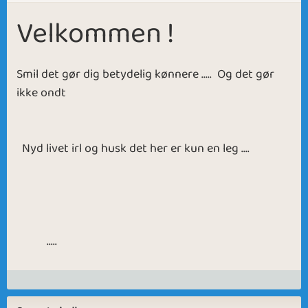
Velkommen !
Smil det gør dig betydelig kønnere .....
Og det gør
ikke ondt
Nyd livet irl og husk det her er kun en leg ....
.....