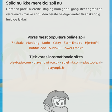
Spild nu ikke mere tid, spil nu
Opret en profil allerede i dag og kom godt i gang, det er gratis at
være med - måske er du den næste heldige vinder. Vi ønsker dig
held og lykke!
Vores mest populære online spil
7 kabale
-
Mahjong
-
Ludo
-
Yatzy
-
Farm Empire
-
Hjerterfri
-
Bubble Zoo
-
Sudoku
-
Tower Empire
Tjek vores internationale sites
playtopia.com
-
playandwin.co.uk
-
spielmit.com
-
playtopia.nl
-
playtopia.fr