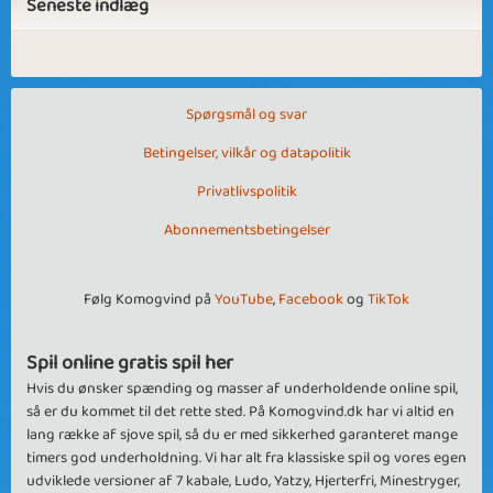
Seneste indlæg
Spørgsmål og svar
Betingelser, vilkår og datapolitik
Privatlivspolitik
Abonnementsbetingelser
Følg Komogvind på
YouTube
,
Facebook
og
TikTok
Spil online gratis spil her
Hvis du ønsker spænding og masser af underholdende online spil,
så er du kommet til det rette sted. På Komogvind.dk har vi altid en
lang række af sjove spil, så du er med sikkerhed garanteret mange
timers god underholdning. Vi har alt fra klassiske spil og vores egen
udviklede versioner af 7 kabale, Ludo, Yatzy, Hjerterfri, Minestryger,