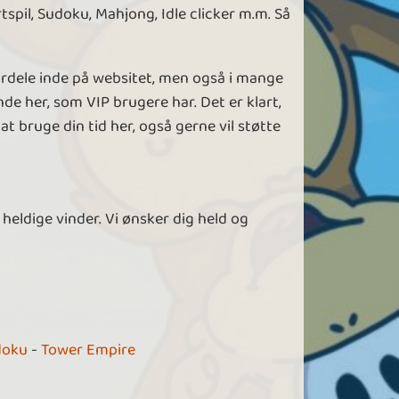
rtspil, Sudoku, Mahjong, Idle clicker m.m. Så
fordele inde på websitet, men også i mange
nde her, som VIP brugere har. Det er klart,
t bruge din tid her, også gerne vil støtte
heldige vinder. Vi ønsker dig held og
doku
-
Tower Empire