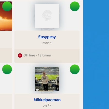
Easypesy
Mand
Offline - 18 timer
Mikkelpacman
28 år