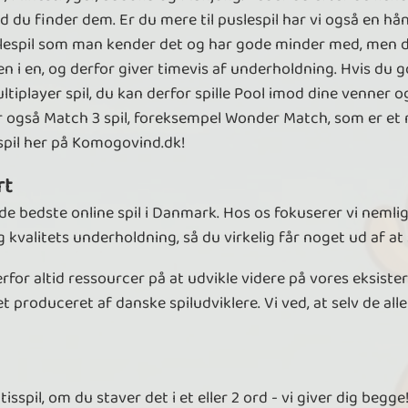
 du finder dem. Er du mere til puslespil har vi også en hånd
puslespil som man kender det og har gode minder med, men 
n i en, og derfor giver timevis af underholdning. Hvis du god
ltiplayer spil, du kan derfor spille Pool imod dine venner o
 har også Match 3 spil, foreksempel Wonder Match, som er e
 spil her på Komogovind.dk!
rt
 bedste online spil i Danmark. Hos os fokuserer vi nemlig p
kvalitets underholdning, så du virkelig får noget ud af at 
erfor altid ressourcer på at udvikle videre på vores eksist
t produceret af danske spiludviklere. Vi ved, at selv de all
spil, om du staver det i et eller 2 ord - vi giver dig begge! 