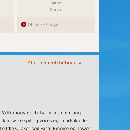
Mand
Single
Offline - 2 dage
Abonnementsbetingelser
På Komogvind.dk har vi altid en lang
 klassiske spil og vores egen udviklede
dte Idle Clicker spil Farm Empire og Tower