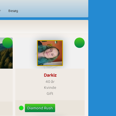
r
Besøg
Darkiz
40 år
Kvinde
Gift
Diamond Rush