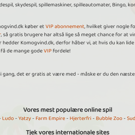
adespil, skydespil, spillemaskiner, spilleautomater, Bingo, ko
mogvind.dk køber et
VIP abonnement
, hvilket giver nogle 
r
, så gratis brugere har altså lige så meget chance for at vi
 hedder Komogvind.dk, derfor håber vi, at hvis du kan lide a
at få de mange gode
VIP
fordele!
 i gang, det er gratis at være med - måske er du den næste 
Vores mest populære online spil
-
Ludo
-
Yatzy
-
Farm Empire
-
Hjerterfri
-
Bubble Zoo
-
Su
Tjek vores internationale sites