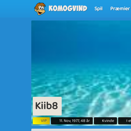
Spil
Præmier
Komogvind
Kiib8
VIP
11. Nov, 1977, 48 år
Kvinde
I 