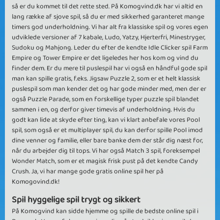
så er du kommet til det rette sted. På Komogvind.dk har vi altid en
lang række af sjove spil, så du er med sikkerhed garanteret mange
timers god underholdning. Vi har alt fra klassiske spil og vores egen
udviklede versioner af 7 kabale, Ludo, Yatzy, Hjerterfri, Minestryger,
Sudoku og Mahjong. Leder du efter de kendte Idle Clicker spil Farm
Empire og Tower Empire er det ligeledes her hos kom og vind du
finder dem. Er du mere til puslespil har vi også en håndful gode spil
man kan spille gratis, f.eks. Jigsaw Puzzle 2, som er et helt klassisk
puslespil som man kender det og har gode minder med, men der er
også Puzzle Parade, som en forskellige typer puzzle spil blandet
sammen i en, og derfor giver timevis af underholdning. Hvis du
godt kan lide at skyde efter ting, kan vi klart anbefale vores Pool
spil, som også er et multiplayer spil, du kan derfor spille Pool imod
dine venner og familie, eller bare banke dem der står dig næst for,
når du arbejder dig til tops. Vi har også Match 3 spil, foreksempel
Wonder Match, som er et magisk frisk pust på det kendte Candy
Crush. Ja, vi har mange gode gratis online spil her på
Komogovind.dk!
Spil hyggelige spil trygt og sikkert
På Komogvind kan sidde hjemme og spille de bedste online spil i