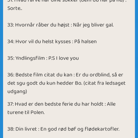
31: Hvad farve har dine sokker (dem du har på nu) :
Sorte..
33: Hvornår råber du højst : Når jeg bliver gal.
34: Hvor vil du helst kysses : På halsen
35: Yndlingsfilm : P.S I love you
36: Bedste film citat du kan : Er du ordblind, så er
det sgu godt du kun hedder Bo. (citat fra ledsaget
udgang)
37: Hvad er den bedste ferie du har holdt : Alle
turene til Polen.
38: Din livret : En god rød bøf og flødekartofler.