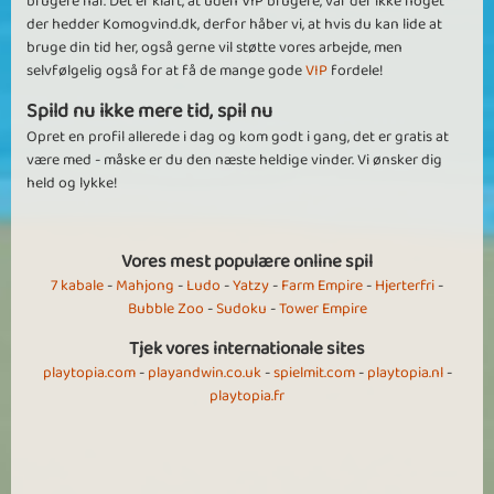
brugere har. Det er klart, at uden VIP brugere, var der ikke noget
der hedder Komogvind.dk, derfor håber vi, at hvis du kan lide at
bruge din tid her, også gerne vil støtte vores arbejde, men
selvfølgelig også for at få de mange gode
VIP
fordele!
Spild nu ikke mere tid, spil nu
Opret en profil allerede i dag og kom godt i gang, det er gratis at
være med - måske er du den næste heldige vinder. Vi ønsker dig
held og lykke!
Vores mest populære online spil
7 kabale
-
Mahjong
-
Ludo
-
Yatzy
-
Farm Empire
-
Hjerterfri
-
Bubble Zoo
-
Sudoku
-
Tower Empire
Tjek vores internationale sites
playtopia.com
-
playandwin.co.uk
-
spielmit.com
-
playtopia.nl
-
playtopia.fr