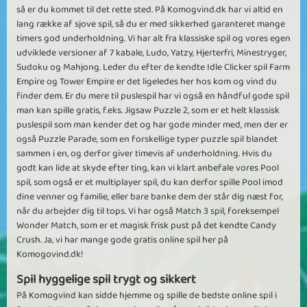
så er du kommet til det rette sted. På Komogvind.dk har vi altid en
lang række af sjove spil, så du er med sikkerhed garanteret mange
timers god underholdning. Vi har alt fra klassiske spil og vores egen
udviklede versioner af 7 kabale, Ludo, Yatzy, Hjerterfri, Minestryger,
Sudoku og Mahjong. Leder du efter de kendte Idle Clicker spil Farm
Empire og Tower Empire er det ligeledes her hos kom og vind du
finder dem. Er du mere til puslespil har vi også en håndful gode spil
man kan spille gratis, f.eks. Jigsaw Puzzle 2, som er et helt klassisk
puslespil som man kender det og har gode minder med, men der er
også Puzzle Parade, som en forskellige typer puzzle spil blandet
sammen i en, og derfor giver timevis af underholdning. Hvis du
godt kan lide at skyde efter ting, kan vi klart anbefale vores Pool
spil, som også er et multiplayer spil, du kan derfor spille Pool imod
dine venner og familie, eller bare banke dem der står dig næst for,
når du arbejder dig til tops. Vi har også Match 3 spil, foreksempel
Wonder Match, som er et magisk frisk pust på det kendte Candy
Crush. Ja, vi har mange gode gratis online spil her på
Komogovind.dk!
Spil hyggelige spil trygt og sikkert
På Komogvind kan sidde hjemme og spille de bedste online spil i