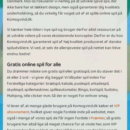
Danmark. Hos os fokuserer vi nemlig på at udvikle sjove spil, der
ikke bare har et lækkert design, men også garanterer dig kvalitets
underholdning, så du virkelig får noget ud af at spille online spil på
Komogvind.dk.
Vi tænker hele tiden i nye spil og bruger derfor altid ressourcer på
at udvikle videre på vores eksisterende koncepter. Derfor er du hos
Komogvind.dk garanteret spil af høj kvalitet produceret af danske
spiludviklere. Vi ved, at selv de allersjoveste spil på nettet kan blive
endnu bedre!
Gratis online spil for alle
Du drømmer måske om gratis spil eller gratisspil, om du staver det i
et eller 2 ord - vi giver dig begge! Vi tilbyder spil inden for
forskellige kategorier: brætspil, kabale, puslespil, arkadespil,
skydespil, spillemaskiner, spilleautomater, Bingo, kortspil, Sudoku,
Mahjong, Idle clicker m.m. Så der er noget for enhver smag.
Vi lever af, at mange glade brugere på Komogvind.dk køber et
VIP
abonnement
, hvilket giver nogle fordele inde på websitet, men
også i mange af vores spil, de får ingen fordele i
Præmier
, så gratis
brugere har altså lige så meget chance for at vinde her, som VIP