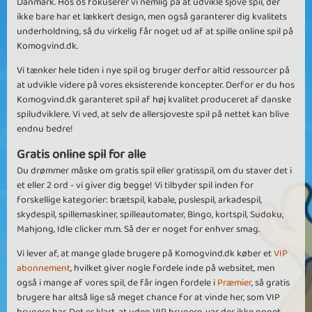
Danmark. Hos os fokuserer vi nemlig på at udvikle sjove spil, der
ikke bare har et lækkert design, men også garanterer dig kvalitets
underholdning, så du virkelig får noget ud af at spille online spil på
Komogvind.dk.
Vi tænker hele tiden i nye spil og bruger derfor altid ressourcer på
at udvikle videre på vores eksisterende koncepter. Derfor er du hos
Komogvind.dk garanteret spil af høj kvalitet produceret af danske
spiludviklere. Vi ved, at selv de allersjoveste spil på nettet kan blive
endnu bedre!
Gratis online spil for alle
Du drømmer måske om gratis spil eller gratisspil, om du staver det i
et eller 2 ord - vi giver dig begge! Vi tilbyder spil inden for
forskellige kategorier: brætspil, kabale, puslespil, arkadespil,
skydespil, spillemaskiner, spilleautomater, Bingo, kortspil, Sudoku,
Mahjong, Idle clicker m.m. Så der er noget for enhver smag.
Vi lever af, at mange glade brugere på Komogvind.dk køber et
VIP
abonnement
, hvilket giver nogle fordele inde på websitet, men
også i mange af vores spil, de får ingen fordele i
Præmier
, så gratis
brugere har altså lige så meget chance for at vinde her, som VIP