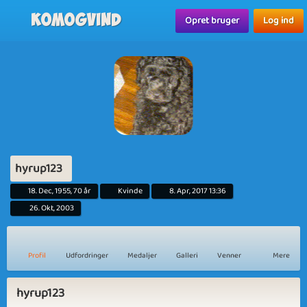
Komogvind
Opret bruger
Log ind
hyrup123
18. Dec, 1955, 70 år
Kvinde
8. Apr, 2017 13:36
26. Okt, 2003
Profil
Udfordringer
Medaljer
Galleri
Venner
Mere
hyrup123