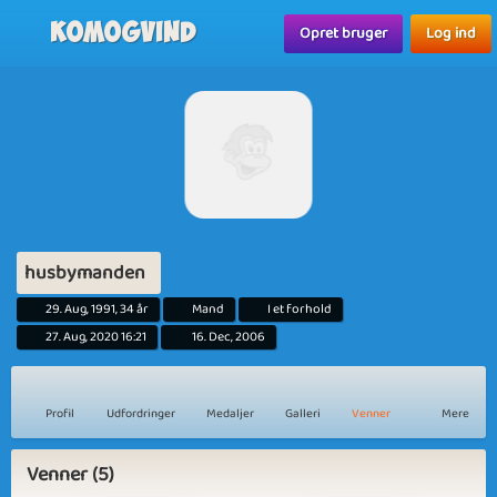
Komogvind
Opret bruger
Log ind
husbymanden
29. Aug, 1991, 34 år
Mand
I et forhold
27. Aug, 2020 16:21
16. Dec, 2006
Profil
Udfordringer
Medaljer
Galleri
Venner
Mere
Venner (5)