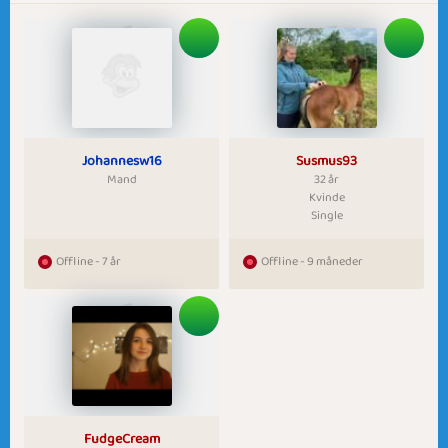
Johannesw16
Susmus93
Mand
32 år
Kvinde
Single
Offline - 7 år
Offline - 9 måneder
FudgeCream