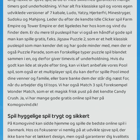
timers god underholdning. Vi har alt fra klassiske spil og vores egen
udviklede versioner af 7 kabale, Ludo, Yatzy, Hjerterfri, Minestryger,
Sudoku og Mahjong. Leder du efter de kendte Idle Clicker spil Farm
Empire og Tower Empire er det ligeledes her hos kom og vind du
finder dem. Er du mere til puslespil har vi også en håndful gode spil
man kan spille gratis, f.eks. Jigsaw Puzzle 2, som er et helt klassisk
puslespil som man kender det og har gode minder med, men der er
også Puzzle Parade, som en forskellige typer puzzle spil blandet
sammen i en, og derfor giver timevis af underholdning. Hvis du
godt kan lide at skyde efter ting, kan vi klart anbefale vores Pool
spil, som også er et multiplayer spil, du kan derfor spille Pool imod
dine venner og familie, eller bare banke dem der står dig næst for,
når du arbejder dig til tops. Vi har også Match 3 spil, foreksempel
Wonder Match, som er et magisk frisk pust på det kendte Candy
Crush. Ja, vi har mange gode gratis online spil her på
Komogovind.dk!
Spil hyggelige spil trygt og sikkert
På Komogvind kan sidde hjemme og spille de bedste online spil i
Danmark. Hos os fokuserer vi nemlig på at udvikle sjove spil, der
ikke bare har et lækkert design, men også garanterer dig kvalitets