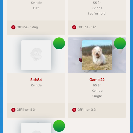
Kvinde
55 år
Gift
Kvinde
I et forhold
Offline - 1 dag
Offline - 1 år
Spir84
Gamle22
Kvinde
65 år
Kvinde
Single
Offline - 5 år
Offline - 3 år