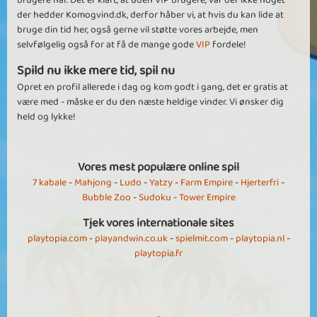
brugere har. Det er klart, at uden VIP brugere, var der ikke noget
der hedder Komogvind.dk, derfor håber vi, at hvis du kan lide at
bruge din tid her, også gerne vil støtte vores arbejde, men
selvfølgelig også for at få de mange gode
VIP
fordele!
Spild nu ikke mere tid, spil nu
Opret en profil allerede i dag og kom godt i gang, det er gratis at
være med - måske er du den næste heldige vinder. Vi ønsker dig
held og lykke!
Vores mest populære online spil
7 kabale
-
Mahjong
-
Ludo
-
Yatzy
-
Farm Empire
-
Hjerterfri
-
Bubble Zoo
-
Sudoku
-
Tower Empire
Tjek vores internationale sites
playtopia.com
-
playandwin.co.uk
-
spielmit.com
-
playtopia.nl
-
playtopia.fr