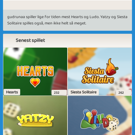
gudrunaa spiller lige for tiden mest Hearts og Ludo. Yatzy og Siesta
Solitaire spilles også, men ikke helt så meget.
Senest spillet
Hearts
Siesta Solitaire
232
262