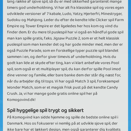
lang række af sjove spil, så du er med sikkerhed garanteret mange
timers god underholdning. Vi har alt fra klassiske spil og vores egen
udviklede versioner af 7 kabale, Ludo, Yatzy, Hjerterfri, Minestryger,
Sudoku og Mahjong. Leder du efter de kendte Idle Clicker spil Farm
Empire og Tower Empire er det ligeledes her hos kom og vind du
finder dem. Er du mere til puslespil har vi også en håndful gode spil
man kan spille gratis, f.eks. Jigsaw Puzzle 2, som er et helt klassisk
puslespil som man kender det og har gode minder med, men der er
også Puzzle Parade, som en forskellige typer puzzle spil blandet
sammen i en, og derfor giver timevis af underholdning. Hvis du
godt kan lide at skyde efter ting, kan vi klart anbefale vores Pool
spil, som også er et multiplayer spil, du kan derfor spille Pool imod
dine venner og familie, eller bare banke dem der står dig næst for,
når du arbejder dig til tops. Vi har også Match 3 spil, foreksempel
Wonder Match, som er et magisk frisk pust på det kendte Candy
Crush. Ja, vi har mange gode gratis online spil her på
Komogovind.dk!
Spil hyggelige spil trygt og sikkert
På Komogvind kan sidde hjemme og spille de bedste online spil i
Danmark. Hos os fokuserer vi nemlig på at udvikle sjove spil, der
ikke bare har et lækkert design, men også garanterer dig kvalitets