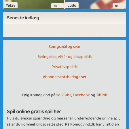
Yatzy
Ludo
74
85
Seneste indlæg
Spørgsmål og svar
Betingelser, vilkår og datapolitik
Privatlivspolitik
Abonnementsbetingelser
Følg Komogvind på
YouTube
,
Facebook
og
TikTok
Spil online gratis spil her
Hvis du ønsker spænding og masser af underholdende online spil,
så er du kommet til det rette sted. På Komogvind.dk har vi altid en