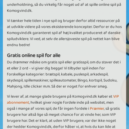
underholdning, så du virkelig får noget ud af at spille online spil på
Komogvind.dk.
Vi tænker hele tiden i nye spil og bruger derfor altid ressourcer på
at udvikle videre på vores eksisterende koncepter. Derfor er du hos
Komogvind.dk garanteret spil af høj kvalitet produceret af danske
spiludviklere. Vi ved, at selv de allersjoveste spil på nettet kan blive
endnu bedre!
Gratis online spil for alle
Du drømmer måske om gratis spil eller gratisspil, om du staver det i
et eller 2 ord - vi giver dig begge! Vi tilbyder spil inden for
forskellige kategorier: brætspil, kabale, puslespil, arkadespil,
skydespil, spillemaskiner, spilleautomater, Bingo, kortspil, Sudoku,
Mahjong, Idle clicker m.m. Så der er noget for enhver smag.
Vi lever af, at mange glade brugere på Komogvind.dk køber et
VIP
abonnement
, hvilket giver nogle fordele inde på websitet, men
også i mange af vores spil, de får ingen fordele i
Præmier
, så gratis
brugere har altså lige så meget chance for at vinde her, som VIP
brugere har. Det er klart, at uden VIP brugere, var der ikke noget
der hedder Komogvind.dk, derfor håber vi, at hvis du kan lide at