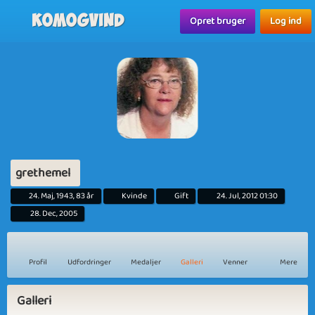
Komogvind
Opret bruger
Log ind
grethemel
24. Maj, 1943, 83 år
Kvinde
Gift
24. Jul, 2012 01:30
28. Dec, 2005
Profil
Udfordringer
Medaljer
Galleri
Venner
Mere
Galleri