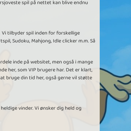
ersjoveste spil på nettet kan blive endnu
Vi tilbyder spil inden for forskellige
rtspil, Sudoku, Mahjong, Idle clicker m.m. Så
fordele inde på websitet, men også i mange
nde her, som VIP brugere har. Det er klart,
t bruge din tid her, også gerne vil støtte
heldige vinder. Vi ønsker dig held og