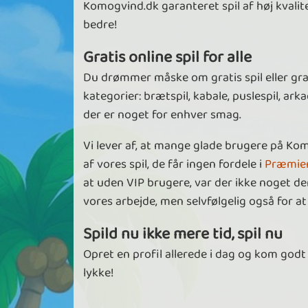
Komogvind.dk garanteret spil af høj kvalite
bedre!
Gratis online spil for alle
Du drømmer måske om gratis spil eller gratis
kategorier: brætspil, kabale, puslespil, ark
der er noget for enhver smag.
Vi lever af, at mange glade brugere på Ko
af vores spil, de får ingen fordele i
Præmie
at uden VIP brugere, var der ikke noget der
vores arbejde, men selvfølgelig også for 
Spild nu ikke mere tid, spil nu
Opret en profil allerede i dag og kom godt
lykke!