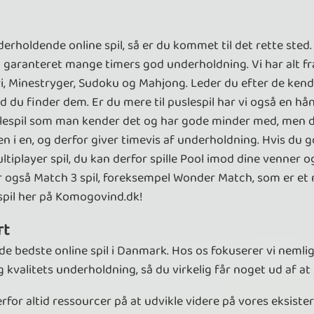
holdende online spil, så er du kommet til det rette sted. 
d garanteret mange timers god underholdning. Vi har alt fra
fri, Minestryger, Sudoku og Mahjong. Leder du efter de ken
 du finder dem. Er du mere til puslespil har vi også en hånd
puslespil som man kender det og har gode minder med, men 
n i en, og derfor giver timevis af underholdning. Hvis du god
ltiplayer spil, du kan derfor spille Pool imod dine venner o
 har også Match 3 spil, foreksempel Wonder Match, som er e
 spil her på Komogovind.dk!
rt
 bedste online spil i Danmark. Hos os fokuserer vi nemlig p
kvalitets underholdning, så du virkelig får noget ud af at 
erfor altid ressourcer på at udvikle videre på vores eksist