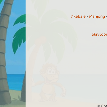
7 kabale
-
Mahjong
playtop
© Cop