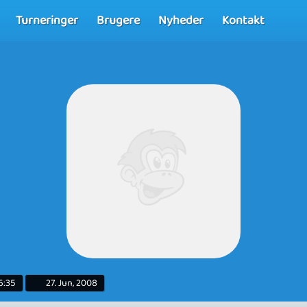
Turneringer
Brugere
Nyheder
Kontakt
16:35
27. Jun, 2008