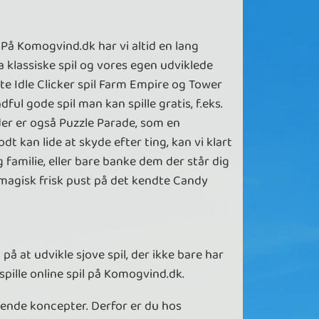
På Komogvind.dk har vi altid en lang
 klassiske spil og vores egen udviklede
dte Idle Clicker spil Farm Empire og Tower
ful gode spil man kan spille gratis, f.eks.
der er også Puzzle Parade, som en
t kan lide at skyde efter ting, kan vi klart
g familie, eller bare banke dem der står dig
t magisk frisk pust på det kendte Candy
å at udvikle sjove spil, der ikke bare har
spille online spil på Komogvind.dk.
erende koncepter. Derfor er du hos