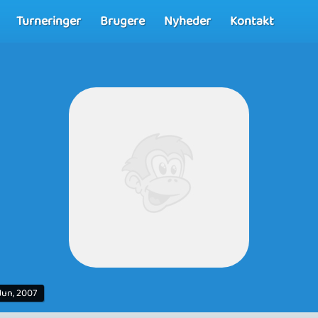
Turneringer
Brugere
Nyheder
Kontakt
 Jun, 2007