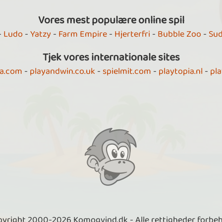
Vores mest populære online spil
-
Ludo
-
Yatzy
-
Farm Empire
-
Hjerterfri
-
Bubble Zoo
-
Su
Tjek vores internationale sites
ia.com
-
playandwin.co.uk
-
spielmit.com
-
playtopia.nl
-
pla
yright 2000-2026 Komogvind.dk - Alle rettigheder forbe