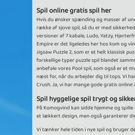
Spil online gratis spil her
Hvis du ønsker spænding og masser af under
række af sjove spil, så du er med sikkerhe
versioner af 7 kabale, Ludo, Yatzy, Hjerter
Empire er det ligeledes her hos kom og vind
Jigsaw Puzzle 2, som er et helt klassisk 
forskellige typer puzzle spil blandet samme
anbefale vores Pool spil, som også er et mu
næst for, når du arbejder dig til tops. Vi
Crush. Ja, vi har mange gode gratis online
Spil hyggelige spil trygt og sikke
På Komogvind kan sidde hjemme og spille de
et lækkert design, men også garanterer dig 
Vi tænker hele tiden i nye spil og bruger d