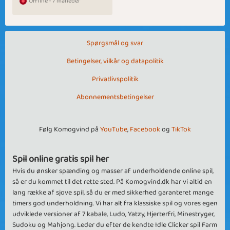
Offline - 7 måneder
Spørgsmål og svar
Betingelser, vilkår og datapolitik
Privatlivspolitik
Abonnementsbetingelser
Følg Komogvind på
YouTube
,
Facebook
og
TikTok
Spil online gratis spil her
Hvis du ønsker spænding og masser af underholdende online spil,
så er du kommet til det rette sted. På Komogvind.dk har vi altid en
lang række af sjove spil, så du er med sikkerhed garanteret mange
timers god underholdning. Vi har alt fra klassiske spil og vores egen
udviklede versioner af 7 kabale, Ludo, Yatzy, Hjerterfri, Minestryger,
Sudoku og Mahjong. Leder du efter de kendte Idle Clicker spil Farm