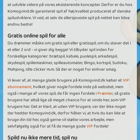
at udvikle videre på vores eksisterende koncepter. Derfor er du hos
Komogvind.dk garanteret spil af høj kvalitet produceret af danske
spiludviklere. Vi ved, at selv de allersjoveste spil på nettet kan blive
endnu bedre!
Gratis online spil for alle
Du drømmer måske om gratis spil eller gratisspil, om du staver det i
et eller 2 ord - vi giver dig begge! Vi tilbyder spil inden for
forskellige kategorier: brætspil, kabale, puslespil, arkadespil,
skydespil, spillemaskiner, spilleautomater, Bingo, kortspil, Sudoku,
Mahjong, Idle clicker m.m. Så der er noget for enhver smag.
Vi lever af, at mange glade brugere på Komogvind.dk køber et
VIP
abonnement
, hvilket giver nogle fordele inde på websitet, men
også i mange af vores spil, de får ingen fordele i
Præmier
, så gratis
brugere har altså lige så meget chance for at vinde her, som VIP
brugere har. Det er klart, at uden VIP brugere, var der ikke noget
der hedder Komogvind.dk, derfor håber vi, at hvis du kan lide at
bruge din tid her, også gerne vil støtte vores arbejde, men
selvfølgelig også for at få de mange gode
VIP
fordele!
Spild nu ikke mere tid, spil nu