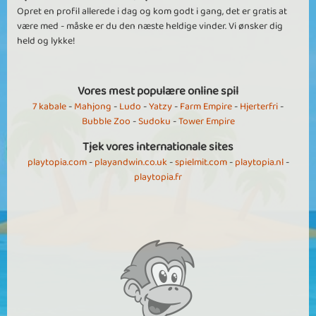
Opret en profil allerede i dag og kom godt i gang, det er gratis at
være med - måske er du den næste heldige vinder. Vi ønsker dig
held og lykke!
Vores mest populære online spil
7 kabale
-
Mahjong
-
Ludo
-
Yatzy
-
Farm Empire
-
Hjerterfri
-
Bubble Zoo
-
Sudoku
-
Tower Empire
Tjek vores internationale sites
playtopia.com
-
playandwin.co.uk
-
spielmit.com
-
playtopia.nl
-
playtopia.fr