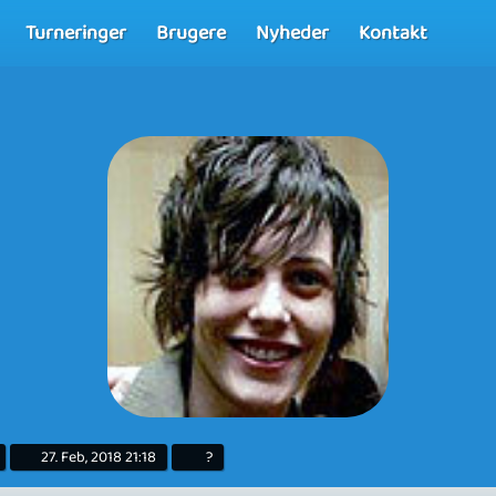
Turneringer
Brugere
Nyheder
Kontakt
27. Feb, 2018 21:18
?