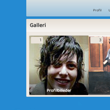
Profil
Galleri
1
3
Profilbilleder