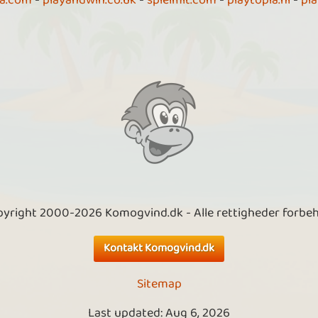
yright 2000-2026 Komogvind.dk - Alle rettigheder forbe
Kontakt Komogvind.dk
Sitemap
Last updated: Aug 6, 2026