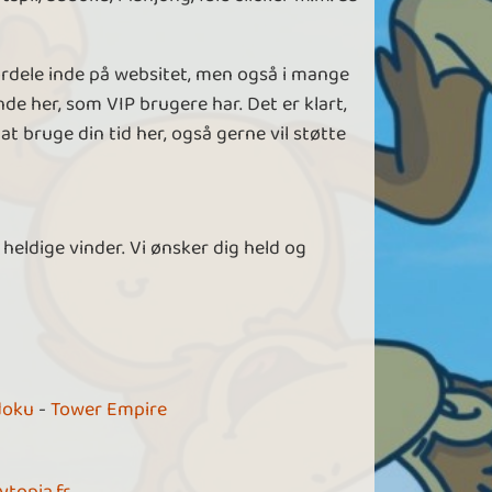
fordele inde på websitet, men også i mange
nde her, som VIP brugere har. Det er klart,
t bruge din tid her, også gerne vil støtte
heldige vinder. Vi ønsker dig held og
doku
-
Tower Empire
ytopia.fr