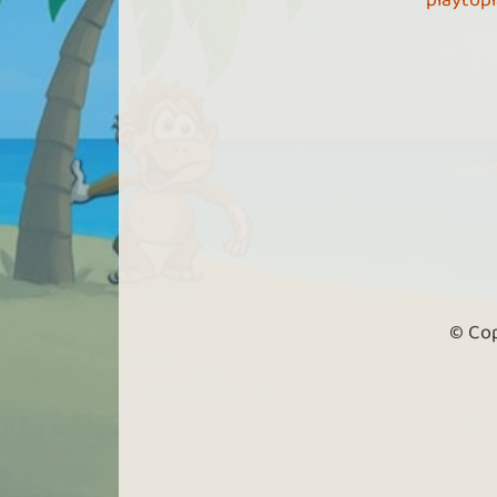
© Cop