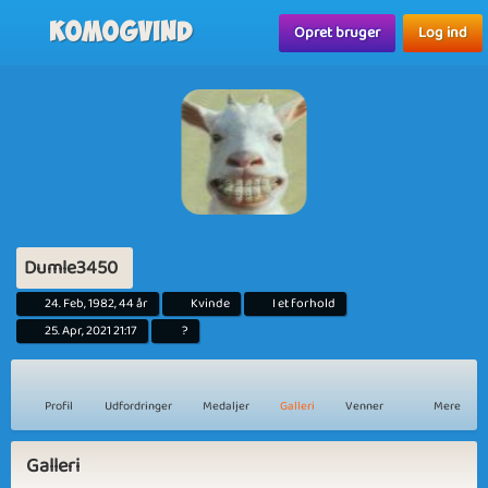
Komogvind
Opret bruger
Log ind
Dumle3450
24. Feb, 1982, 44 år
Kvinde
I et forhold
25. Apr, 2021 21:17
?
Profil
Udfordringer
Medaljer
Galleri
Venner
Mere
Galleri