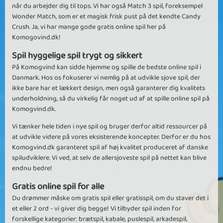
når du arbejder dig til tops. Vi har også Match 3 spil, foreksempel
Wonder Match, som er et magisk frisk pust på det kendte Candy
Crush. Ja, vi har mange gode gratis online spil her på
Komogovind.dk!
Spil hyggelige spil trygt og sikkert
På Komogvind kan sidde hjemme og spille de bedste online spil i
Danmark. Hos os fokuserer vi nemlig på at udvikle sjove spil, der
ikke bare har et lækkert design, men også garanterer dig kvalitets
underholdning, så du virkelig får noget ud af at spille online spil på
Komogvind.dk.
Vi tænker hele tiden i nye spil og bruger derfor altid ressourcer på
at udvikle videre på vores eksisterende koncepter. Derfor er du hos
Komogvind.dk garanteret spil af høj kvalitet produceret af danske
spiludviklere. Vi ved, at selv de allersjoveste spil på nettet kan blive
endnu bedre!
Gratis online spil for alle
Du drømmer måske om gratis spil eller gratisspil, om du staver det i
et eller 2 ord - vi giver dig begge! Vi tilbyder spil inden for
forskellige kategorier: brætspil, kabale, puslespil, arkadespil,