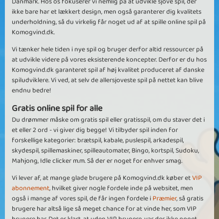
Danmark. Hos os fokuserer vi nemlig på at udvikle sjove spil, der
ikke bare har et lækkert design, men også garanterer dig kvalitets
underholdning, så du virkelig får noget ud af at spille online spil på
Komogvind.dk.
Vi tænker hele tiden i nye spil og bruger derfor altid ressourcer på
at udvikle videre på vores eksisterende koncepter. Derfor er du hos
Komogvind.dk garanteret spil af høj kvalitet produceret af danske
spiludviklere. Vi ved, at selv de allersjoveste spil på nettet kan blive
endnu bedre!
Gratis online spil for alle
Du drømmer måske om gratis spil eller gratisspil, om du staver det i
et eller 2 ord - vi giver dig begge! Vi tilbyder spil inden for
forskellige kategorier: brætspil, kabale, puslespil, arkadespil,
skydespil, spillemaskiner, spilleautomater, Bingo, kortspil, Sudoku,
Mahjong, Idle clicker m.m. Så der er noget for enhver smag.
Vi lever af, at mange glade brugere på Komogvind.dk køber et
VIP
abonnement
, hvilket giver nogle fordele inde på websitet, men
også i mange af vores spil, de får ingen fordele i
Præmier
, så gratis
brugere har altså lige så meget chance for at vinde her, som VIP