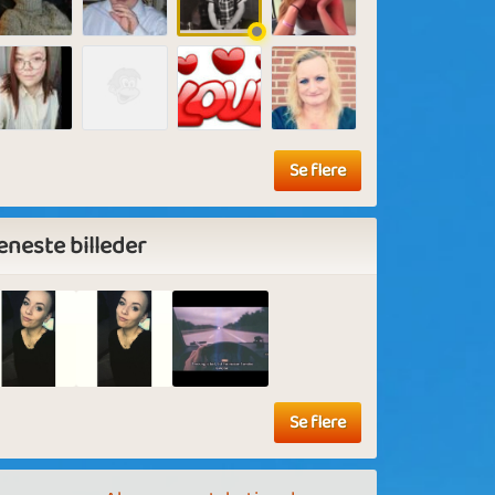
Se flere
eneste billeder
Se flere