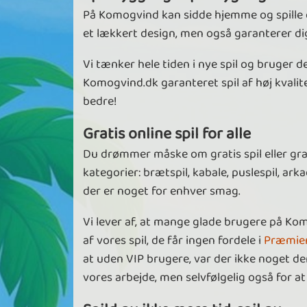
På Komogvind kan sidde hjemme og spille de
et lækkert design, men også garanterer dig 
Vi tænker hele tiden i nye spil og bruger d
Komogvind.dk garanteret spil af høj kvalite
bedre!
Gratis online spil for alle
Du drømmer måske om gratis spil eller gratis
kategorier: brætspil, kabale, puslespil, ark
der er noget for enhver smag.
Vi lever af, at mange glade brugere på Ko
af vores spil, de får ingen fordele i
Præmie
at uden VIP brugere, var der ikke noget der
vores arbejde, men selvfølgelig også for 