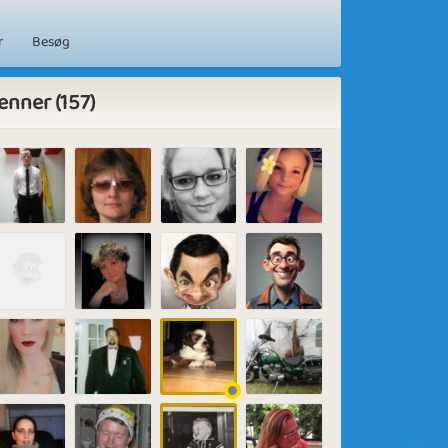
r
Besøg
enner (157)