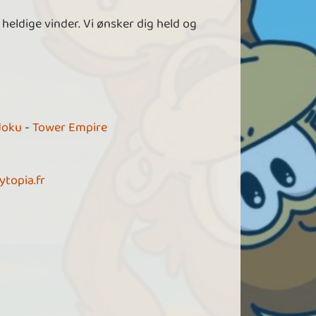
heldige vinder. Vi ønsker dig held og
doku
-
Tower Empire
ytopia.fr