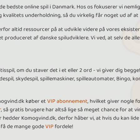
 bedste online spil i Danmark. Hos os fokuserer vi nemlig p
kvalitets underholdning, så du virkelig får noget ud af at 
erfor altid ressourcer på at udvikle videre på vores eksist
t produceret af danske spiludviklere. Vi ved, at selv de all
spil, om du staver det i et eller 2 ord - vi giver dig begge! 
adespil, skydespil, spillemaskiner, spilleautomater, Bingo, ko
mogvind.dk køber et
VIP abonnement
, hvilket giver nogle 
r
, så gratis brugere har altså lige så meget chance for at vi
 hedder Komogvind.dk, derfor håber vi, at hvis du kan lide a
at få de mange gode
VIP
fordele!