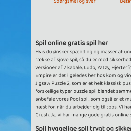
Spørgsmål og svar
Betin
Spil online gratis spil her
Hvis du ønsker spænding og masser af under
række af sjove spil, så du er med sikkerhe
versioner af 7 kabale, Ludo, Yatzy, Hjerter
Empire er det ligeledes her hos kom og vind
Jigsaw Puzzle 2, som er et helt klassisk 
forskellige typer puzzle spil blandet samme
anbefale vores Pool spil, som også er et mu
næst for, når du arbejder dig til tops. Vi
Crush. Ja, vi har mange gode gratis online
Spil hyggelige spil trygt og sikke