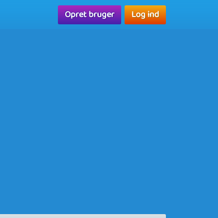
Opret bruger
Log ind