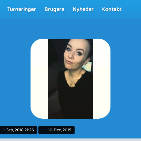
Turneringer
Brugere
Nyheder
Kontakt
1. Sep, 2018 21:26
10. Dec, 2015