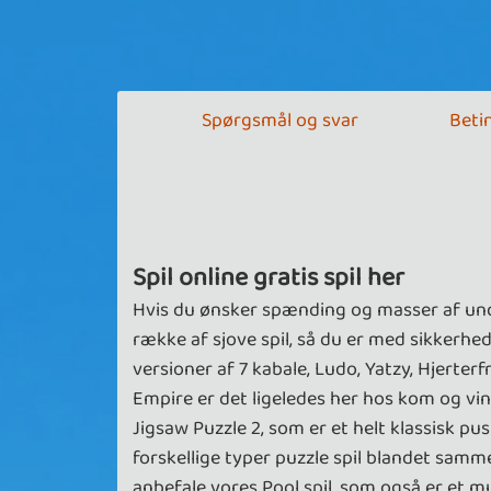
Spørgsmål og svar
Betin
Spil online gratis spil her
Hvis du ønsker spænding og masser af under
række af sjove spil, så du er med sikkerhe
versioner af 7 kabale, Ludo, Yatzy, Hjerter
Empire er det ligeledes her hos kom og vind
Jigsaw Puzzle 2, som er et helt klassisk 
forskellige typer puzzle spil blandet samme
anbefale vores Pool spil, som også er et mu