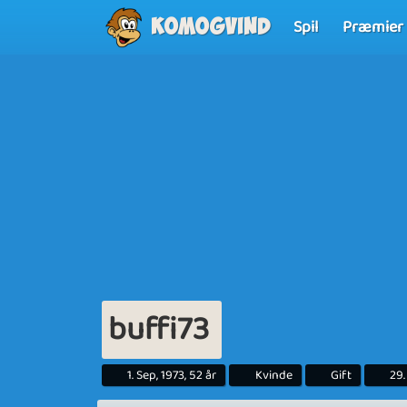
Spil
Præmier
Komogvind
buffi73
1. Sep, 1973, 52 år
Kvinde
Gift
29.