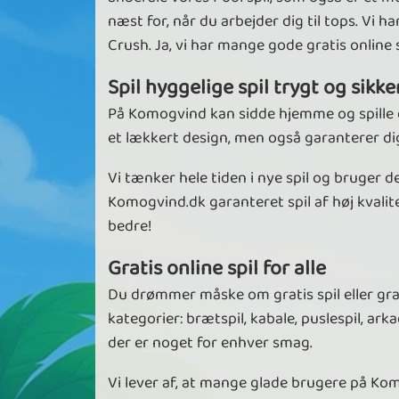
næst for, når du arbejder dig til tops. Vi
Crush. Ja, vi har mange gode gratis online
Spil hyggelige spil trygt og sikke
På Komogvind kan sidde hjemme og spille de
et lækkert design, men også garanterer dig 
Vi tænker hele tiden i nye spil og bruger d
Komogvind.dk garanteret spil af høj kvalite
bedre!
Gratis online spil for alle
Du drømmer måske om gratis spil eller gratis
kategorier: brætspil, kabale, puslespil, ark
der er noget for enhver smag.
Vi lever af, at mange glade brugere på Ko