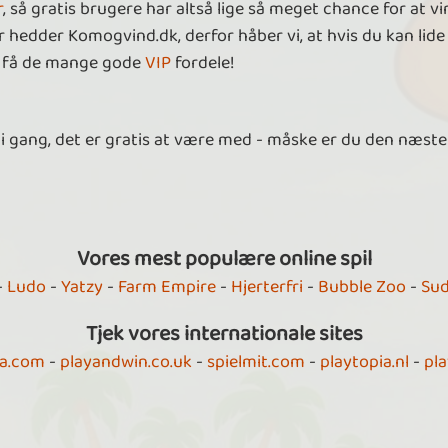
r
, så gratis brugere har altså lige så meget chance for at vi
 hedder Komogvind.dk, derfor håber vi, at hvis du kan lide a
at få de mange gode
VIP
fordele!
 i gang, det er gratis at være med - måske er du den næste 
Vores mest populære online spil
-
Ludo
-
Yatzy
-
Farm Empire
-
Hjerterfri
-
Bubble Zoo
-
Su
Tjek vores internationale sites
ia.com
-
playandwin.co.uk
-
spielmit.com
-
playtopia.nl
-
pla