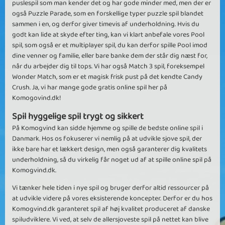
puslespil som man kender det og har gode minder med, men der er
også Puzzle Parade, som en forskellige typer puzzle spil blandet
sammen i en, og derfor giver timevis af underholdning. Hvis du
godt kan lide at skyde efter ting, kan vi klart anbefale vores Pool
spil, som også er et multiplayer spil, du kan derfor spille Pool imod
dine venner og familie, eller bare banke dem der står dig næst for,
når du arbejder dig til tops. Vi har også Match 3 spil, foreksempel
Wonder Match, som er et magisk frisk pust på det kendte Candy
Crush. Ja, vi har mange gode gratis online spil her på
Komogovind.dk!
Spil hyggelige spil trygt og sikkert
På Komogvind kan sidde hjemme og spille de bedste online spil i
Danmark. Hos os fokuserer vi nemlig på at udvikle sjove spil, der
ikke bare har et lækkert design, men også garanterer dig kvalitets
underholdning, så du virkelig får noget ud af at spille online spil på
Komogvind.dk.
Vi tænker hele tiden i nye spil og bruger derfor altid ressourcer på
at udvikle videre på vores eksisterende koncepter. Derfor er du hos
Komogvind.dk garanteret spil af høj kvalitet produceret af danske
spiludviklere. Vi ved, at selv de allersjoveste spil på nettet kan blive