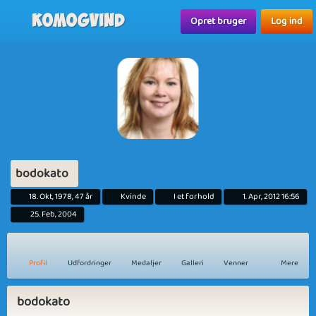
Komogvind
Opret bruger
Log ind
bodokato
18. Okt, 1978, 47 år
Kvinde
I et forhold
1. Apr, 2012 16:56
25. Feb, 2004
Profil
Udfordringer
Medaljer
Galleri
Venner
Mere
bodokato