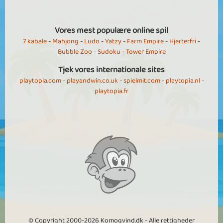
Vores mest populære online spil
7 kabale
-
Mahjong
-
Ludo
-
Yatzy
-
Farm Empire
-
Hjerterfri
-
Bubble Zoo
-
Sudoku
-
Tower Empire
Tjek vores internationale sites
playtopia.com
-
playandwin.co.uk
-
spielmit.com
-
playtopia.nl
-
playtopia.fr
© Copyright 2000-2026 Komogvind.dk - Alle rettigheder