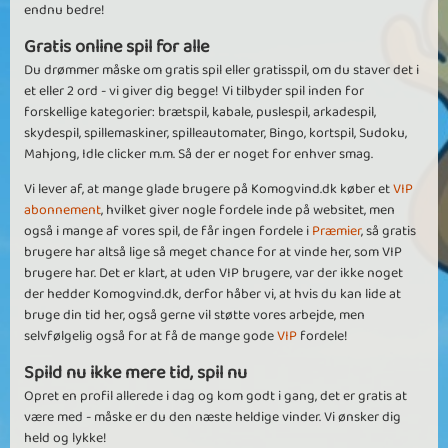
endnu bedre!
Gratis online spil for alle
Du drømmer måske om gratis spil eller gratisspil, om du staver det i
et eller 2 ord - vi giver dig begge! Vi tilbyder spil inden for
forskellige kategorier: brætspil, kabale, puslespil, arkadespil,
skydespil, spillemaskiner, spilleautomater, Bingo, kortspil, Sudoku,
Mahjong, Idle clicker m.m. Så der er noget for enhver smag.
Vi lever af, at mange glade brugere på Komogvind.dk køber et
VIP
abonnement
, hvilket giver nogle fordele inde på websitet, men
også i mange af vores spil, de får ingen fordele i
Præmier
, så gratis
brugere har altså lige så meget chance for at vinde her, som VIP
brugere har. Det er klart, at uden VIP brugere, var der ikke noget
der hedder Komogvind.dk, derfor håber vi, at hvis du kan lide at
bruge din tid her, også gerne vil støtte vores arbejde, men
selvfølgelig også for at få de mange gode
VIP
fordele!
Spild nu ikke mere tid, spil nu
Opret en profil allerede i dag og kom godt i gang, det er gratis at
være med - måske er du den næste heldige vinder. Vi ønsker dig
held og lykke!