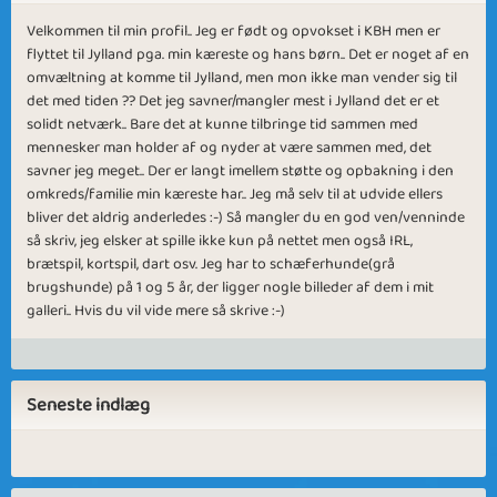
Velkommen til min profil.. Jeg er født og opvokset i KBH men er
flyttet til Jylland pga. min kæreste og hans børn.. Det er noget af en
omvæltning at komme til Jylland, men mon ikke man vender sig til
det med tiden ?? Det jeg savner/mangler mest i Jylland det er et
solidt netværk.. Bare det at kunne tilbringe tid sammen med
mennesker man holder af og nyder at være sammen med, det
savner jeg meget.. Der er langt imellem støtte og opbakning i den
omkreds/familie min kæreste har.. Jeg må selv til at udvide ellers
bliver det aldrig anderledes :-) Så mangler du en god ven/venninde
så skriv, jeg elsker at spille ikke kun på nettet men også IRL,
brætspil, kortspil, dart osv. Jeg har to schæferhunde(grå
brugshunde) på 1 og 5 år, der ligger nogle billeder af dem i mit
galleri.. Hvis du vil vide mere så skrive :-)
Seneste indlæg