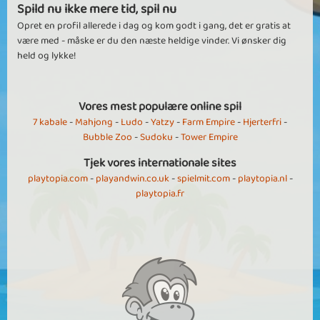
Spild nu ikke mere tid, spil nu
Opret en profil allerede i dag og kom godt i gang, det er gratis at
være med - måske er du den næste heldige vinder. Vi ønsker dig
held og lykke!
Vores mest populære online spil
7 kabale
-
Mahjong
-
Ludo
-
Yatzy
-
Farm Empire
-
Hjerterfri
-
Bubble Zoo
-
Sudoku
-
Tower Empire
Tjek vores internationale sites
playtopia.com
-
playandwin.co.uk
-
spielmit.com
-
playtopia.nl
-
playtopia.fr