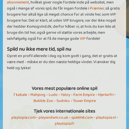
abonnement
, hvilket giver nogle fordele inde på websitet, men
også i mange af vores spil, de får ingen fordele i
Præmier
, så gratis
brugere har altså lige så meget chance for at vinde her, som VIP
brugere har. Det er klart, at uden VIP brugere, var der ikke noget
der hedder Komogvind.dk, derfor håber vi, at hvis du kan lide at
bruge din tid her, også gerne vil støtte vores arbejde, men
selvfølgelig også for at få de mange gode
VIP
fordele!
Spild nu ikke mere tid, spil nu
Opret en profil allerede i dag og kom godt i gang, det er gratis at
være med - måske er du den næste heldige vinder. Vi ønsker dig
held og lykke!
Vores mest populære online spil
7 kabale
-
Mahjong
-
Ludo
-
Yatzy
-
Farm Empire
-
Hjerterfri
-
Bubble Zoo
-
Sudoku
-
Tower Empire
Tjek vores internationale sites
playtopia.com
-
playandwin.co.uk
-
spielmit.com
-
playtopia.nl
-
playtopia.fr