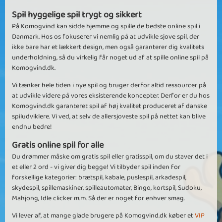
Spil hyggelige spil trygt og sikkert
På Komogvind kan sidde hjemme og spille de bedste online spil i
Danmark. Hos os fokuserer vi nemlig på at udvikle sjove spil, der
ikke bare har et lækkert design, men også garanterer dig kvalitets
underholdning, så du virkelig får noget ud af at spille online spil på
Komogvind.dk.
Vi tænker hele tiden i nye spil og bruger derfor altid ressourcer på
at udvikle videre på vores eksisterende koncepter. Derfor er du hos
Komogvind.dk garanteret spil af høj kvalitet produceret af danske
spiludviklere. Vi ved, at selv de allersjoveste spil på nettet kan blive
endnu bedre!
Gratis online spil for alle
Du drømmer måske om gratis spil eller gratisspil, om du staver det i
et eller 2 ord - vi giver dig begge! Vi tilbyder spil inden for
forskellige kategorier: brætspil, kabale, puslespil, arkadespil,
skydespil, spillemaskiner, spilleautomater, Bingo, kortspil, Sudoku,
Mahjong, Idle clicker m.m. Så der er noget for enhver smag.
Vi lever af, at mange glade brugere på Komogvind.dk køber et
VIP