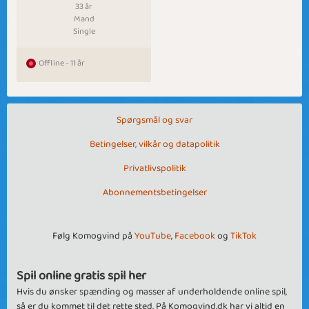
33 år
Mand
Single
Offline - 11 år
Spørgsmål og svar
Betingelser, vilkår og datapolitik
Privatlivspolitik
Abonnementsbetingelser
Følg Komogvind på
YouTube
,
Facebook
og
TikTok
Spil online gratis spil her
Hvis du ønsker spænding og masser af underholdende online spil,
så er du kommet til det rette sted. På Komogvind.dk har vi altid en