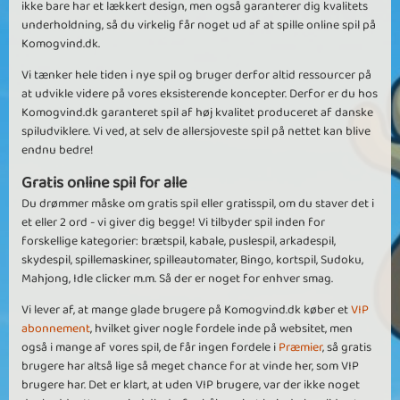
ikke bare har et lækkert design, men også garanterer dig kvalitets
underholdning, så du virkelig får noget ud af at spille online spil på
Komogvind.dk.
Vi tænker hele tiden i nye spil og bruger derfor altid ressourcer på
at udvikle videre på vores eksisterende koncepter. Derfor er du hos
Komogvind.dk garanteret spil af høj kvalitet produceret af danske
spiludviklere. Vi ved, at selv de allersjoveste spil på nettet kan blive
endnu bedre!
Gratis online spil for alle
Du drømmer måske om gratis spil eller gratisspil, om du staver det i
et eller 2 ord - vi giver dig begge! Vi tilbyder spil inden for
forskellige kategorier: brætspil, kabale, puslespil, arkadespil,
skydespil, spillemaskiner, spilleautomater, Bingo, kortspil, Sudoku,
Mahjong, Idle clicker m.m. Så der er noget for enhver smag.
Vi lever af, at mange glade brugere på Komogvind.dk køber et
VIP
abonnement
, hvilket giver nogle fordele inde på websitet, men
også i mange af vores spil, de får ingen fordele i
Præmier
, så gratis
brugere har altså lige så meget chance for at vinde her, som VIP
brugere har. Det er klart, at uden VIP brugere, var der ikke noget