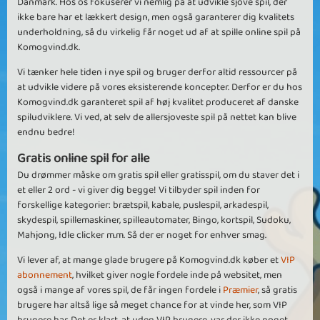
Danmark. Hos os fokuserer vi nemlig på at udvikle sjove spil, der
ikke bare har et lækkert design, men også garanterer dig kvalitets
underholdning, så du virkelig får noget ud af at spille online spil på
Komogvind.dk.
Vi tænker hele tiden i nye spil og bruger derfor altid ressourcer på
at udvikle videre på vores eksisterende koncepter. Derfor er du hos
Komogvind.dk garanteret spil af høj kvalitet produceret af danske
spiludviklere. Vi ved, at selv de allersjoveste spil på nettet kan blive
endnu bedre!
Gratis online spil for alle
Du drømmer måske om gratis spil eller gratisspil, om du staver det i
et eller 2 ord - vi giver dig begge! Vi tilbyder spil inden for
forskellige kategorier: brætspil, kabale, puslespil, arkadespil,
skydespil, spillemaskiner, spilleautomater, Bingo, kortspil, Sudoku,
Mahjong, Idle clicker m.m. Så der er noget for enhver smag.
Vi lever af, at mange glade brugere på Komogvind.dk køber et
VIP
abonnement
, hvilket giver nogle fordele inde på websitet, men
også i mange af vores spil, de får ingen fordele i
Præmier
, så gratis
brugere har altså lige så meget chance for at vinde her, som VIP