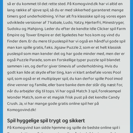
så er du kommet til det rette sted. På Komogvind.dk har vi altid en
lang række af sjove spil, så du er med sikkerhed garanteret mange
timers god underholdning. Vi har alt fra klassiske spil og vores egen
udviklede versioner af 7 kabale, Ludo, Yatzy, Hjerterfri, Minestryger,
Sudoku og Mahjong. Leder du efter de kendte Idle Clicker spil Farm
Empire og Tower Empire er det ligeledes her hos kom og vind du
finder dem. Er du mere til puslespil har vi også en håndful gode spil
man kan spille gratis, f.eks. Jigsaw Puzzle 2, som er et helt klassisk
puslespil som man kender det og har gode minder med, men der er
også Puzzle Parade, som en forskellige typer puzzle spil blandet
sammen i en, og derfor giver timevis af underholdning. Hvis du
godt kan lide at skyde efter ting, kan vi klart anbefale vores Pool
spil, som også er et multiplayer spil, du kan derfor spille Pool imod
dine venner og familie, eller bare banke dem der står dig næst for,
når du arbejder dig til tops. Vi har også Match 3 spil, foreksempel
Wonder Match, som er et magisk frisk pust på det kendte Candy
Crush. Ja, vi har mange gode gratis online spil her på
Komogovind.dk!
Spil hyggelige spil trygt og sikkert
På Komogvind kan sidde hjemme og spille de bedste online spil i