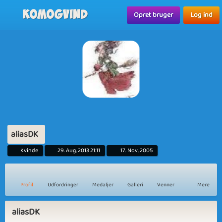
Komogvind
Opret bruger
Log ind
aliasDK
Kvinde
29. Aug, 2013 21:11
17. Nov, 2005
Profil
Udfordringer
Medaljer
Galleri
Venner
Mere
aliasDK