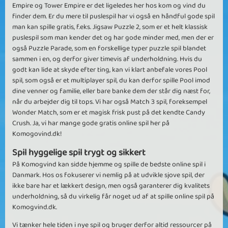
Empire og Tower Empire er det ligeledes her hos kom og vind du
finder dem. Er du mere til puslespil har vi også en håndful gode spil
man kan spille gratis, f.eks. Jigsaw Puzzle 2, som er et helt klassisk
puslespil som man kender det og har gode minder med, men der er
også Puzzle Parade, som en forskellige typer puzzle spil blandet
sammen i en, og derfor giver timevis af underholdning. Hvis du
godt kan lide at skyde efter ting, kan vi klart anbefale vores Pool
spil, som også er et multiplayer spil, du kan derfor spille Pool imod
dine venner og familie, eller bare banke dem der står dig næst for,
når du arbejder dig til tops. Vi har også Match 3 spil, foreksempel
Wonder Match, som er et magisk frisk pust på det kendte Candy
Crush. Ja, vi har mange gode gratis online spil her på
Komogovind.dk!
Spil hyggelige spil trygt og sikkert
På Komogvind kan sidde hjemme og spille de bedste online spil i
Danmark. Hos os fokuserer vi nemlig på at udvikle sjove spil, der
ikke bare har et lækkert design, men også garanterer dig kvalitets
underholdning, så du virkelig får noget ud af at spille online spil på
Komogvind.dk.
Vi tænker hele tiden i nye spil og bruger derfor altid ressourcer på