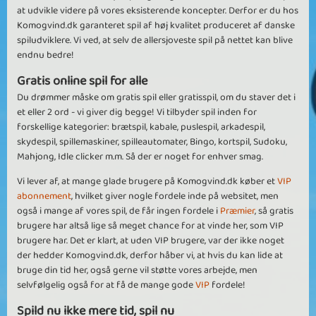
at udvikle videre på vores eksisterende koncepter. Derfor er du hos
Komogvind.dk garanteret spil af høj kvalitet produceret af danske
spiludviklere. Vi ved, at selv de allersjoveste spil på nettet kan blive
endnu bedre!
Gratis online spil for alle
Du drømmer måske om gratis spil eller gratisspil, om du staver det i
et eller 2 ord - vi giver dig begge! Vi tilbyder spil inden for
forskellige kategorier: brætspil, kabale, puslespil, arkadespil,
skydespil, spillemaskiner, spilleautomater, Bingo, kortspil, Sudoku,
Mahjong, Idle clicker m.m. Så der er noget for enhver smag.
Vi lever af, at mange glade brugere på Komogvind.dk køber et
VIP
abonnement
, hvilket giver nogle fordele inde på websitet, men
også i mange af vores spil, de får ingen fordele i
Præmier
, så gratis
brugere har altså lige så meget chance for at vinde her, som VIP
brugere har. Det er klart, at uden VIP brugere, var der ikke noget
der hedder Komogvind.dk, derfor håber vi, at hvis du kan lide at
bruge din tid her, også gerne vil støtte vores arbejde, men
selvfølgelig også for at få de mange gode
VIP
fordele!
Spild nu ikke mere tid, spil nu