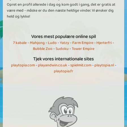
Opret en profil allerede i dag og kom godt i gang, det er gratis at
være med - måske er du den næste heldige vinder. Vi ønsker dig
held og lykke!
Vores mest populære online spil
7 kabale
-
Mahjong
-
Ludo
-
Yatzy
-
Farm Empire
-
Hjerterfri
-
Bubble Zoo
-
Sudoku
-
Tower Empire
Tjek vores internationale sites
playtopia.com
-
playandwin.co.uk
-
spielmit.com
-
playtopia.nl
-
playtopia.fr