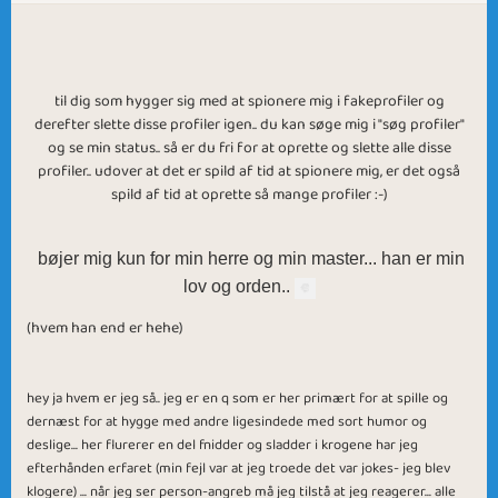
til dig som hygger sig med at spionere mig i fakeprofiler og
derefter slette disse profiler igen.. du kan søge mig i "søg profiler"
og se min status.. så er du fri for at oprette og slette alle disse
profiler.. udover at det er spild af tid at spionere mig, er det også
spild af tid at oprette så mange profiler :-)
bøjer mig kun for min herre og min master... han er min
lov og orden..
(hvem han end er hehe)
hey ja hvem er jeg så.. jeg er en q som er her primært for at spille og
dernæst for at hygge med andre ligesindede med sort humor og
deslige... her flurerer en del fnidder og sladder i krogene har jeg
efterhånden erfaret (min fejl var at jeg troede det var jokes- jeg blev
klogere) ... når jeg ser person-angreb må jeg tilstå at jeg reagerer... alle